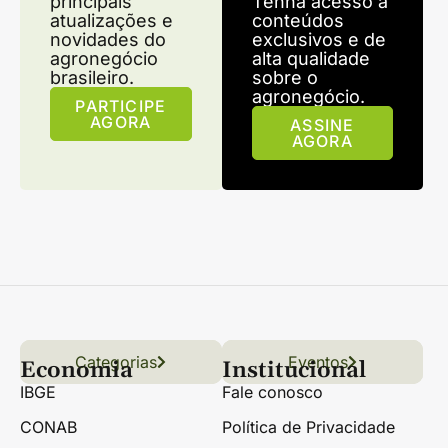
principais
Tenha acesso a
atualizações e
conteúdos
novidades do
exclusivos e de
agronegócio
alta qualidade
brasileiro.
sobre o
agronegócio.
PARTICIPE
AGORA
ASSINE
AGORA
Categorias
Conteúdo
Florestas
Hortifrúti
Eventos
Grãos
Links úteis
Economia
Institucional
IBGE
Fale conosco
CONAB
Política de Privacidade