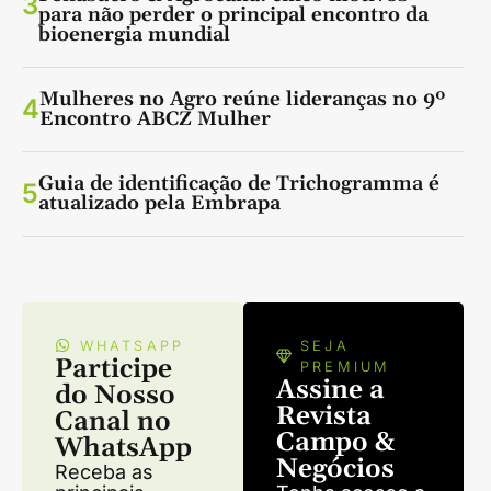
3
para não perder o principal encontro da
bioenergia mundial
Mulheres no Agro reúne lideranças no 9º
4
Encontro ABCZ Mulher
Guia de identificação de Trichogramma é
5
atualizado pela Embrapa
WHATSAPP
SEJA
Participe
PREMIUM
Assine a
do Nosso
Revista
Canal no
Campo &
WhatsApp
Negócios
Receba as