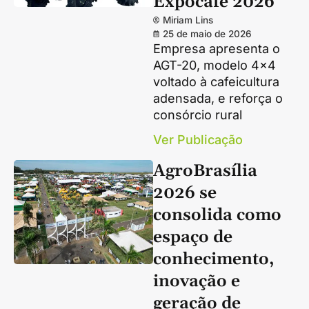
Expocafé 2026
Miriam Lins
25 de maio de 2026
Empresa apresenta o
AGT-20, modelo 4×4
voltado à cafeicultura
adensada, e reforça o
consórcio rural
Ver Publicação
AgroBrasília
2026 se
consolida como
espaço de
conhecimento,
inovação e
geração de