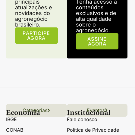
principais
Tenha acesso a
atualizações e
conteúdos
novidades do
exclusivos e de
agronegócio
alta qualidade
brasileiro.
sobre o
agronegócio.
PARTICIPE
AGORA
ASSINE
AGORA
Categorias
Conteúdo
Florestas
Hortifrúti
Eventos
Grãos
Links úteis
Economia
Institucional
IBGE
Fale conosco
CONAB
Política de Privacidade