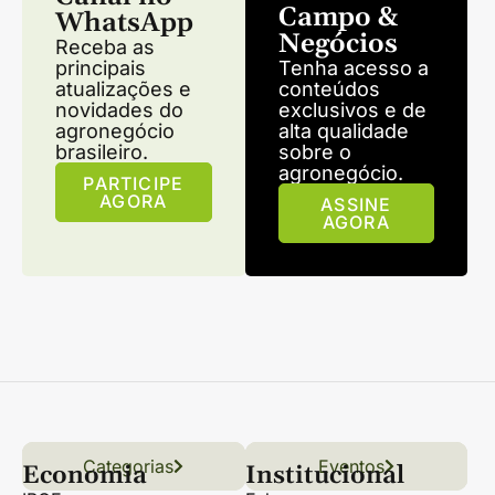
Campo &
WhatsApp
Negócios
Receba as
principais
Tenha acesso a
atualizações e
conteúdos
novidades do
exclusivos e de
agronegócio
alta qualidade
brasileiro.
sobre o
agronegócio.
PARTICIPE
AGORA
ASSINE
AGORA
Categorias
Conteúdo
Florestas
Hortifrúti
Eventos
Grãos
Links úteis
Economia
Institucional