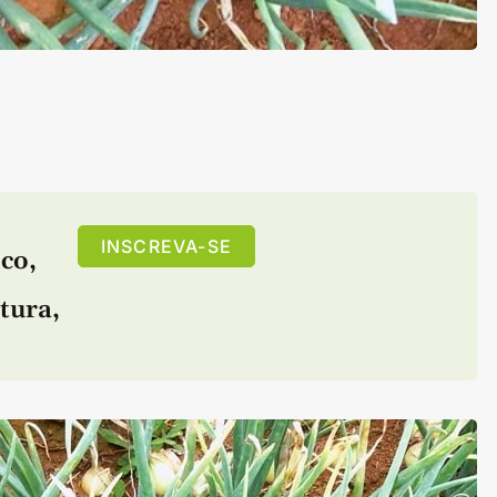
INSCREVA-SE
ico
,
ltura
,