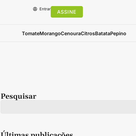
Entrar
ASSINE
Tomate
Morango
Cenoura
Citros
Batata
Pepino
Pesquisar
Últimas publicações