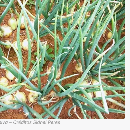
iva – Créditos Sidnei Peres