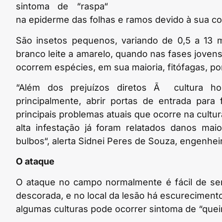
sintoma de “raspa“
na epiderme das folhas e ramos devido à sua co
São insetos pequenos, variando de 0,5 a 13
branco leite a amarelo, quando nas fases joven
ocorrem espécies, em sua maioria, fitófagas, p
“Além dos prejuízos diretos Ã cultura hos
principalmente, abrir portas de entrada par
principais problemas atuais que ocorre na cultu
alta infestação já foram relatados danos ma
bulbos“, alerta Sidnei Peres de Souza, engenh
O ataque
O ataque no campo normalmente é fácil de ser 
descorada, e no local da lesão há escureciment
algumas culturas pode ocorrer sintoma de “que