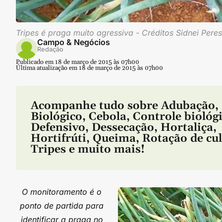
Tripes é praga muito agressiva - Créditos Sidnei Peres
Campo & Negócios
Redação
Publicado em 18 de março de 2015 às 07h00
Última atualização em 18 de março de 2015 às 07h00
Acompanhe tudo sobre
Adubação
,
Biológico
,
Cebola
,
Controle biológ
Defensivo
,
Dessecação
,
Hortaliça
,
Hortifrúti
,
Queima
,
Rotação de cu
Tripes
e muito mais!
O monitoramento é o
ponto de partida para
identificar a praga no