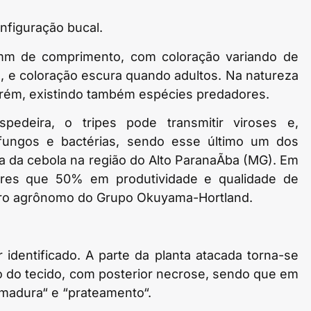
nfiguração bucal.
 mm de comprimento, com coloração variando de
s, e coloração escura quando adultos. Na natureza
orém, existindo também espécies predadores.
pedeira, o tripes pode transmitir viroses e,
a fungos e bactérias, sendo esse último um dos
ra da cebola na região do Alto ParanaÃ­ba (MG). Em
iores que 50% em produtividade e qualidade de
eiro agrônomo do Grupo Okuyama-Hortland.
identificado. A parte da planta atacada torna-se
o do tecido, com posterior necrose, sendo que em
imadura“ e “prateamento“.