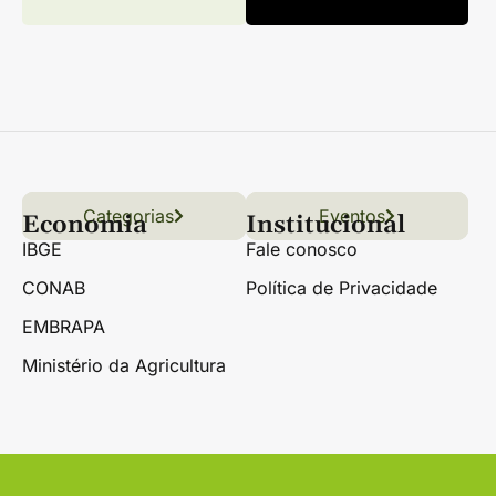
Categorias
Conteúdo
Florestas
Hortifrúti
Eventos
Grãos
Links úteis
Economia
Institucional
IBGE
Fale conosco
CONAB
Política de Privacidade
EMBRAPA
Ministério da Agricultura