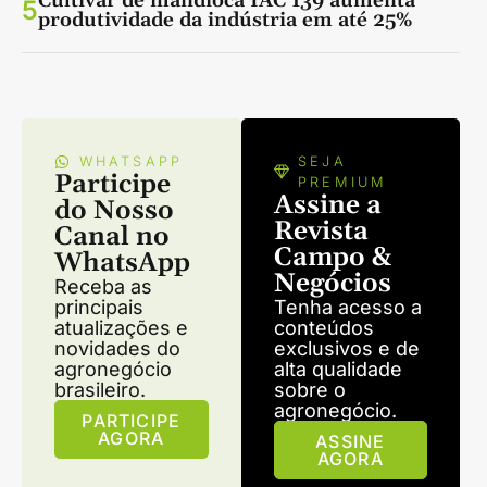
Cultivar de mandioca IAC 139 aumenta
5
produtividade da indústria em até 25%
WHATSAPP
SEJA
Participe
PREMIUM
Assine a
do Nosso
Revista
Canal no
Campo &
WhatsApp
Negócios
Receba as
principais
Tenha acesso a
atualizações e
conteúdos
novidades do
exclusivos e de
agronegócio
alta qualidade
brasileiro.
sobre o
agronegócio.
PARTICIPE
AGORA
ASSINE
AGORA