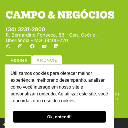
(34) 3231-2800
R. Bernardino Fonseca, 88 - Gen. Osório -
Uberlândia - MG 38400-220
ANUNCIE
ASSINE
Utilizamos cookies para oferecer melhor
experiência, melhorar o desempenho, analisar
como você interage em nosso site e
personalizar conteúdo. Ao utilizar este site, você
Copyright © (1990 - 2026) Revista Campo & Negócios. Todos os
direitos reservados. É proibida a reprodução do conteúdo desta
concorda com o uso de cookies.
página em qualquer meio de comunicação, eletrônico ou
impresso, sem autorização escrita da Campo & Negócios.
Ok, entendi!
Assine as revistas Campo & Negócios
Assine já