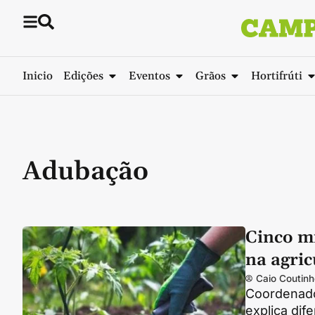
Inicio
Edições
Eventos
Grãos
Hortifrúti
Adubação
Cinco mi
na agric
Caio Coutinh
Coordenador
explica dif