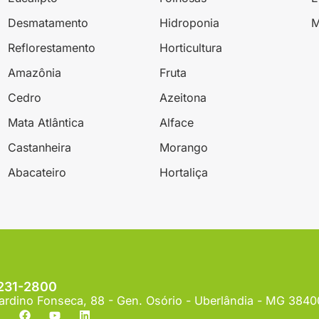
Desmatamento
Hidroponia
M
Reflorestamento
Horticultura
Amazônia
Fruta
Cedro
Azeitona
Mata Atlântica
Alface
Castanheira
Morango
Abacateiro
Hortaliça
3231-2800
ardino Fonseca, 88 - Gen. Osório - Uberlândia - MG 384