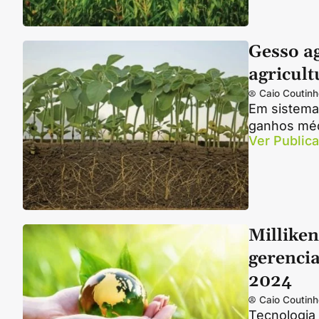
Gesso ag
agricult
Caio Coutinh
Em sistema
ganhos méd
Ver Public
Milliken
gerenci
2024
Caio Coutinh
Tecnologia 