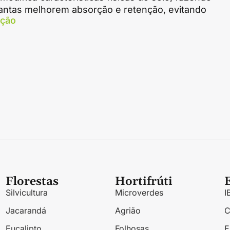
antas melhorem absorção e retenção, evitando
ação
Florestas
Hortifrúti
Silvicultura
Microverdes
I
Jacarandá
Agrião
Eucalipto
Folhosas