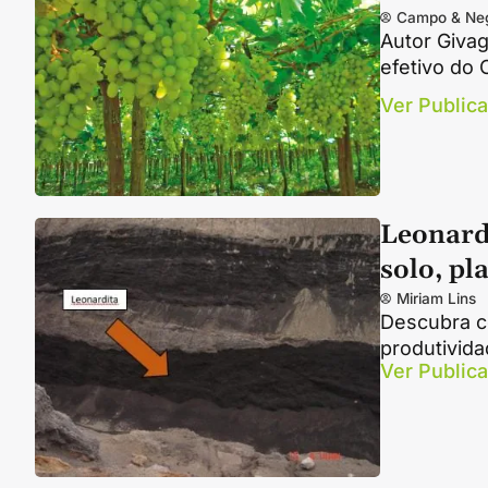
Campo & Ne
Autor Givag
efetivo do 
Ver Public
Leonardi
solo, pl
Miriam Lins
Descubra c
produtivid
Ver Public