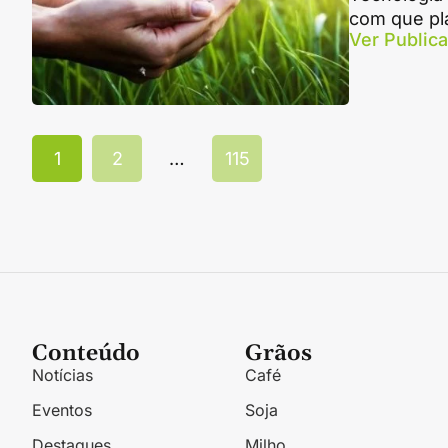
com que pl
Ver Public
1
2
…
115
Conteúdo
Grãos
Notícias
Café
Eventos
Soja
Destaques
Milho