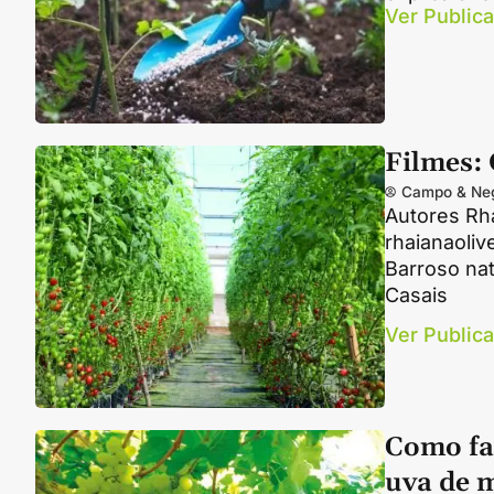
Ver Public
Filmes: 
Campo & Ne
Autores Rha
rhaianaoliv
Barroso na
Casais
Ver Public
Como fa
uva de 