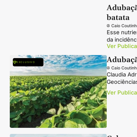
Adubaçã
batata
Caio Coutinh
Esse nutri
da incidênc
Ver Public
Adubaçã
EXCLUSIVO
Caio Coutinh
Claudia Ad
Geociências
Ver Public