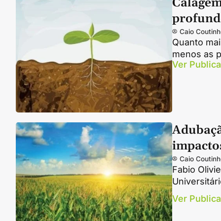
Calagem
profun
Caio Coutinh
Quanto mais
menos as pl
Ver Public
Adubação
impacto
Caio Coutinh
Fabio Olivi
Universitár
Ver Public