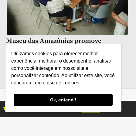
Museu das Amazônias promove
programação cultural gratuita em
Utilizamos cookies para oferecer melhor
agosto
experiência, melhorar o desempenho, analisar
como você interage em nosso site e
personalizar conteúdo. Ao utilizar este site, você
concorda com o uso de cookies.
Ok, entendi!
Assine as revistas Campo & Negócios
Assine já
Categorias
Conteúdo
Florestas
Hortifrúti
Eventos
Grãos
Links úteis
Economia
Institucional
IBGE
Fale conosco
CONAB
Política de Privacidade