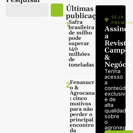
Últimas
publicações
SEJA
Safra
1
PREMIU
brasileira
Assine
de milho
a
pode
Revista
superar
140
Campo
milhões
&
de
Negócio
toneladas
Tenha
acesso
Fenasucr
a
2
o &
conteúdos
Agrocana
exclusivos
: cinco
e de
motivos
alta
para não
qualidade
perder o
sobre
principal
o
encontro
agronegóci
da