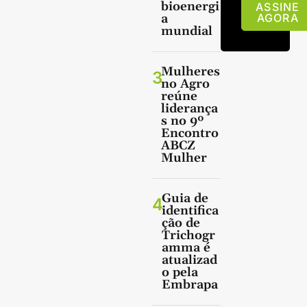
bioenergi
ASSINE
a
AGORA
mundial
Mulheres
3
no Agro
reúne
liderança
s no 9º
Encontro
ABCZ
Mulher
Guia de
4
identifica
ção de
Trichogr
amma é
atualizad
o pela
Embrapa