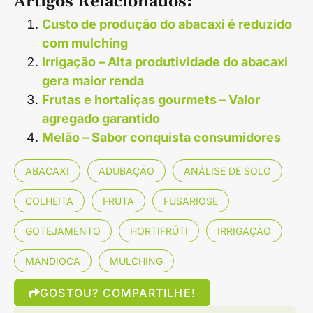
Artigos Relacionados:
Custo de produção do abacaxi é reduzido
com mulching
Irrigação – Alta produtividade do abacaxi
gera maior renda
Frutas e hortaliças gourmets – Valor
agregado garantido
Melão – Sabor conquista consumidores
ABACAXI
ADUBAÇÃO
ANÁLISE DE SOLO
COLHEITA
FRUTA
FUSARIOSE
GOTEJAMENTO
HORTIFRÚTI
IRRIGAÇÃO
MANDIOCA
MULCHING
GOSTOU? COMPARTILHE!