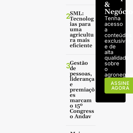
&
Negócio
SML:
2
Tenha
Tecnolog
ias para
acesso
uma
a
agricultu
conteúdos
ra mais
exclusivos
eficiente
e de
alta
qualidade
Gestão
sobre
3
de
o
pessoas,
agronegóci
liderança
ASSINE
e
AGORA
premiaçõ
es
marcam
o 15º
Congress
o Andav