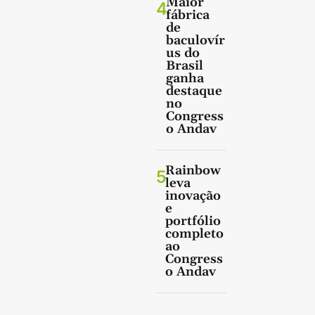
Maior
4
fábrica
de
baculovír
us do
Brasil
ganha
destaque
no
Congress
o Andav
Rainbow
5
leva
inovação
e
portfólio
completo
ao
Congress
o Andav