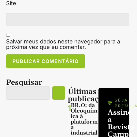
Site
Salvar meus dados neste navegador para a
próxima vez que eu comentar.
Pesquisar
Últimas
publicações
SEJA
BR.O: da
1
PREMIU
Oleoquím
Assine
ica à
a
plataform
Revista
a
industrial
Campo