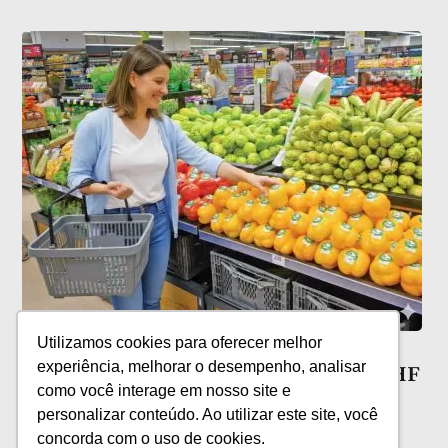
Utilizamos cookies para oferecer melhor
Películas comestíveis: novas
experiência, melhorar o desempenho, analisar
possibilidades para a conservação de HF
como você interage em nosso site e
personalizar conteúdo. Ao utilizar este site, você
concorda com o uso de cookies.