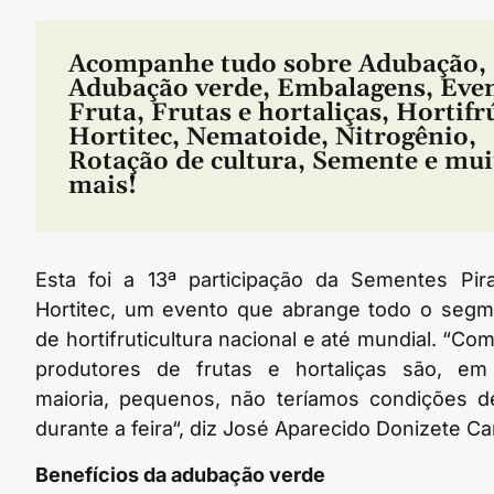
Acompanhe tudo sobre
Adubação
,
Adubação verde
,
Embalagens
,
Eve
Fruta
,
Frutas e hortaliças
,
Hortifr
Hortitec
,
Nematoide
,
Nitrogênio
,
Rotação de cultura
,
Semente
e mui
mais!
Esta foi a 13ª participação da Sementes Pir
Hortitec, um evento que abrange todo o seg
de hortifruticultura nacional e até mundial. “Co
produtores de frutas e hortaliças são, em
maioria, pequenos, não teríamos condições 
durante a feira“, diz José Aparecido Donizete Car
Benefícios da adubação verde