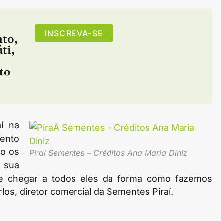
INSCREVA-SE
nto
,
úti
,
to
aí na
mento
mo os
Piraí­ Sementes – Créditos Ana Maria Diniz
 sua
de chegar a todos eles da forma como fazemos
los, diretor comercial da Sementes Piraí­.