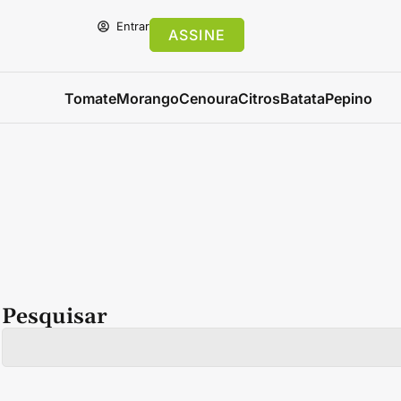
Entrar
ASSINE
Tomate
Morango
Cenoura
Citros
Batata
Pepino
Pesquisar