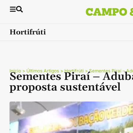
Hortifrúti
Início
>
Últimos Artigos
>
Hortifrúti
>
Sementes Piraí­ – A
Sementes Piraí­ – Adu
proposta sustentável