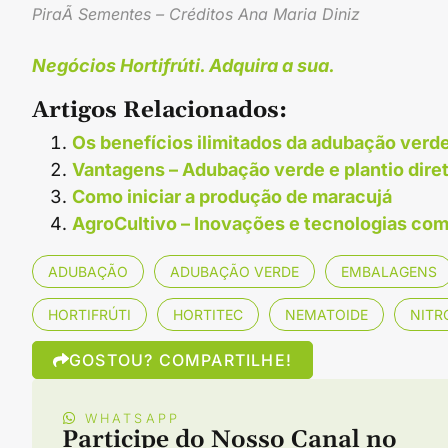
PiraÃ­ Sementes – Créditos Ana Maria Diniz
Negócios Hortifrúti. Adquira a sua.
Artigos Relacionados:
Os benefícios ilimitados da adubação verd
Vantagens – Adubação verde e plantio diret
Como iniciar a produção de maracujá
AgroCultivo – Inovações e tecnologias com
ADUBAÇÃO
ADUBAÇÃO VERDE
EMBALAGENS
HORTIFRÚTI
HORTITEC
NEMATOIDE
NITR
GOSTOU? COMPARTILHE!
WHATSAPP
Participe do Nosso Canal no