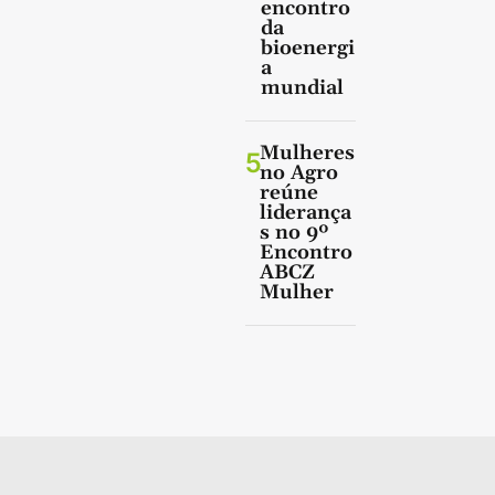
encontro
da
bioenergi
a
mundial
Mulheres
5
no Agro
reúne
liderança
s no 9º
Encontro
ABCZ
Mulher