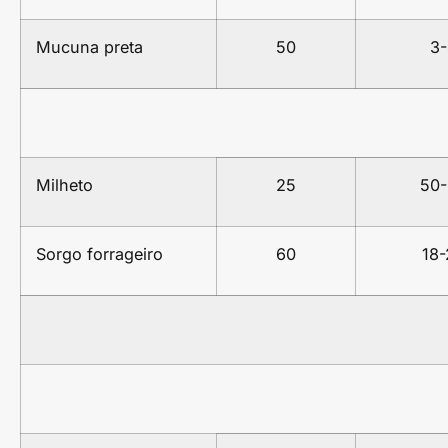
Mucuna preta
50
3-
Milheto
25
50
Sorgo forrageiro
60
18-