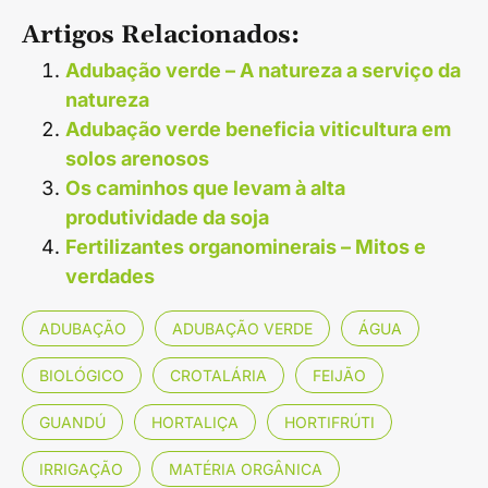
Artigos Relacionados:
Adubação verde – A natureza a serviço da
natureza
Adubação verde beneficia viticultura em
solos arenosos
Os caminhos que levam à alta
produtividade da soja
Fertilizantes organominerais – Mitos e
verdades
ADUBAÇÃO
ADUBAÇÃO VERDE
ÁGUA
BIOLÓGICO
CROTALÁRIA
FEIJÃO
GUANDÚ
HORTALIÇA
HORTIFRÚTI
IRRIGAÇÃO
MATÉRIA ORGÂNICA