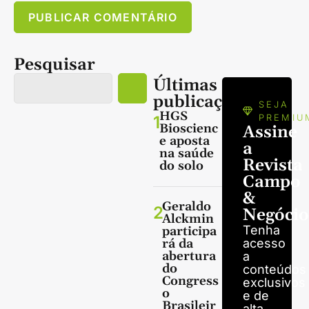
Pesquisar
Últimas
publicações
SEJA
HGS
1
PREMIU
Bioscienc
Assine
e aposta
a
na saúde
Revista
do solo
Campo
&
Geraldo
2
Negócio
Alckmin
Tenha
participa
rá da
acesso
abertura
a
do
conteúdos
Congress
exclusivos
o
e de
Brasileir
alta