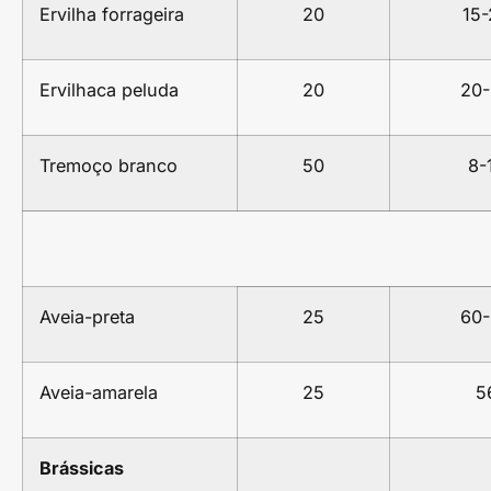
Ervilha forrageira
20
15-
Ervilhaca peluda
20
20
Tremoço branco
50
8-
Aveia-preta
25
60
Aveia-amarela
25
5
Brássicas