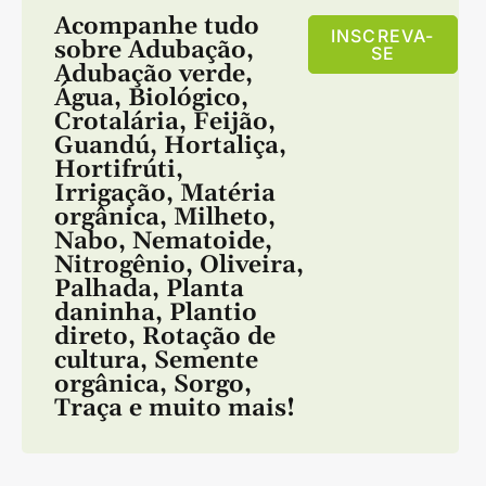
Acompanhe tudo
INSCREVA-
sobre
Adubação
,
SE
Adubação verde
,
Água
,
Biológico
,
Crotalária
,
Feijão
,
Guandú
,
Hortaliça
,
Hortifrúti
,
Irrigação
,
Matéria
orgânica
,
Milheto
,
Nabo
,
Nematoide
,
Nitrogênio
,
Oliveira
,
Palhada
,
Planta
daninha
,
Plantio
direto
,
Rotação de
cultura
,
Semente
orgânica
,
Sorgo
,
Traça
e muito mais!