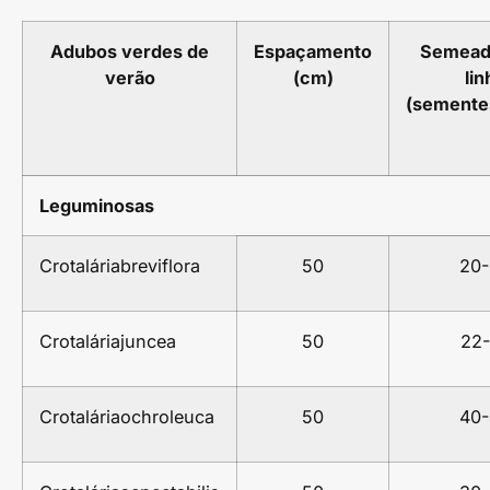
Adubos verdes de
Espaçamento
Semead
verão
(cm)
lin
(semente
Leguminosas
Crotaláriabreviflora
50
20
Crotaláriajuncea
50
22-
Crotaláriaochroleuca
50
40