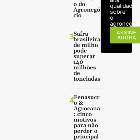
o do
qualidade
Agronegó
sobre
cio
o
agronegóci
ASSINE
Safra
3
AGORA
brasileira
de milho
pode
superar
140
milhões
de
toneladas
Fenasucr
4
o &
Agrocana
: cinco
motivos
para não
perder o
principal