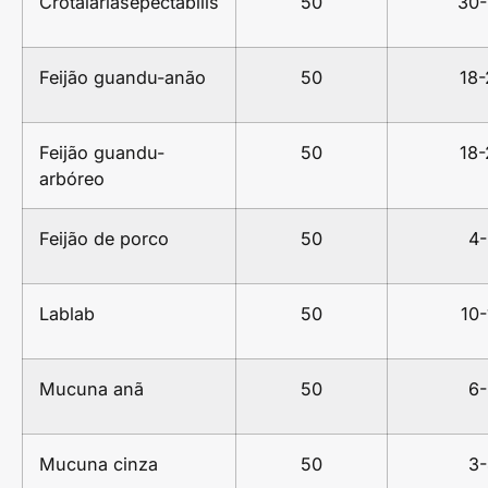
Crotaláriasepectabilis
50
30
Feijão guandu-anão
50
18-
Feijão guandu-
50
18-
arbóreo
Feijão de porco
50
4-
Lablab
50
10-
Mucuna anã
50
6-
Mucuna cinza
50
3-