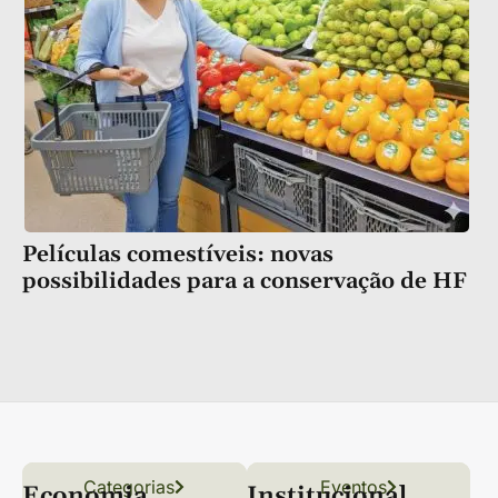
Películas comestíveis: novas
possibilidades para a conservação de HF
Categorias
Conteúdo
Florestas
Hortifrúti
Eventos
Grãos
Links úteis
Economia
Institucional