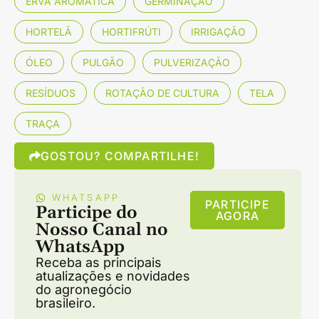
ERVA AROMÁTICA
GERMINAÇÃO
HORTELÃ
HORTIFRÚTI
IRRIGAÇÃO
ÓLEO
PULGÃO
PULVERIZAÇÃO
RESÍDUOS
ROTAÇÃO DE CULTURA
TELA
TRAÇA
GOSTOU? COMPARTILHE!
WHATSAPP
PARTICIPE
Participe do
AGORA
Nosso Canal no
WhatsApp
Receba as principais
atualizações e novidades
do agronegócio
brasileiro.