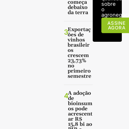
começa
sobre
debaixo
o
da terra
agronegóci
ASSINE
AGORA
Exportaç
3
ões de
vinhos
brasileir
os
crescem
23,73%
no
primeiro
semestre
A adoção
4
de
bioinsum
os pode
acrescent
ar R$
15,8 bi ao