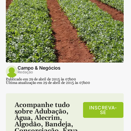
Campo & Negócios
Redação
Publicado em 29 de abril de 2015 às 07h00
Última atualização em 29 de abril de 2015 às 07h00
Acompanhe tudo
INSCREVA-
sobre
Adubação
,
SE
Água
,
Alecrim
,
Algodão
,
Bandeja
,
Consorciação
,
Erva