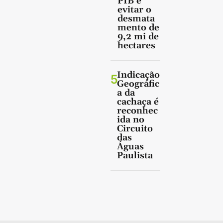
PIB e
evitar o
desmata
mento de
9,2 mi de
hectares
Indicação
5
Geográfic
a da
cachaça é
reconhec
ida no
Circuito
das
Águas
Paulista