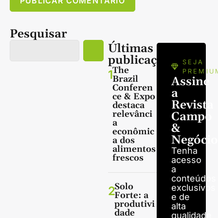
Pesquisar
Últimas
publicações
SEJA
The
1
PREMIU
Brazil
Assine
Conferen
a
ce & Expo
Revista
destaca
relevânci
Campo
a
&
econômic
Negócio
a dos
alimentos
Tenha
frescos
acesso
a
conteúdos
Solo
exclusivos
2
Forte: a
e de
produtivi
alta
dade
qualidade