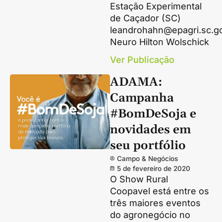
Estação Experimental
de Caçador (SC)
leandrohahn@epagri.sc.go
Neuro Hilton Wolschick
Ver Publicação
ADAMA:
Campanha
#BomDeSoja e
novidades em
seu portfólio
Campo & Negócios
5 de fevereiro de 2020
O Show Rural
Coopavel está entre os
três maiores eventos
do agronegócio no