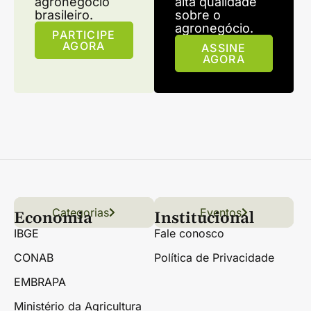
agronegócio
alta qualidade
brasileiro.
sobre o
agronegócio.
PARTICIPE
AGORA
ASSINE
AGORA
Categorias
Conteúdo
Florestas
Hortifrúti
Eventos
Grãos
Links úteis
Economia
Institucional
IBGE
Fale conosco
CONAB
Política de Privacidade
EMBRAPA
Ministério da Agricultura