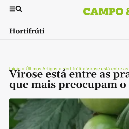
Hortifrúti
Início
>
Últimos Artigos
>
Hortifrúti
>
Virose está entre a
Virose está entre as pr
que mais preocupam o