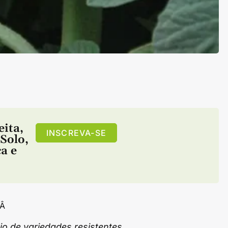
eita
,
INSCREVA-SE
Solo
,
ça
e
Â
io de variedades resistentes