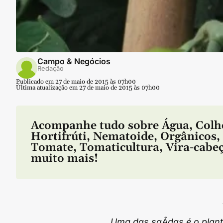
Campo & Negócios
Redação
Publicado em 27 de maio de 2015 às 07h00
Última atualização em 27 de maio de 2015 às 07h00
Acompanhe tudo sobre
Água
,
Colh
Hortifrúti
,
Nematoide
,
Orgânicos
,
Tomate
,
Tomaticultura
,
Vira-cabe
muito mais!
Uma das saÃ­das é o plant