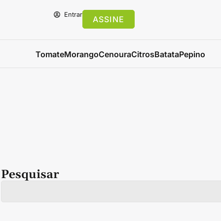
Entrar
ASSINE
Tomate
Morango
Cenoura
Citros
Batata
Pepino
Pesquisar