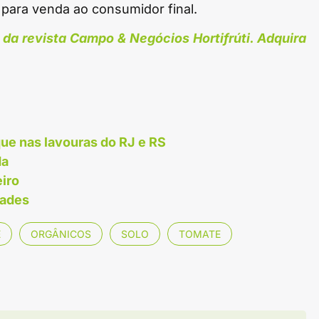
 para venda ao consumidor final.
da revista Campo & Negócios Hortifrúti. Adquira
ue nas lavouras do RJ e RS
da
eiro
dades
E
ORGÂNICOS
SOLO
TOMATE