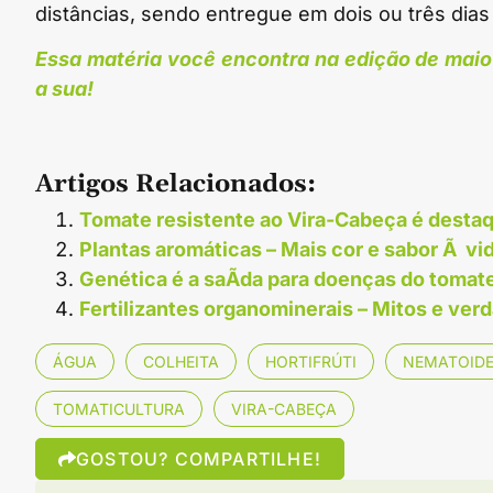
distâncias, sendo entregue em dois ou três dias
Essa matéria você encontra na edição de maio 
a sua!
Artigos Relacionados:
Tomate resistente ao Vira-Cabeça é destaq
Plantas aromáticas – Mais cor e sabor Ã vi
Genética é a saÃ­da para doenças do tomat
Fertilizantes organominerais – Mitos e ver
ÁGUA
COLHEITA
HORTIFRÚTI
NEMATOID
TOMATICULTURA
VIRA-CABEÇA
GOSTOU? COMPARTILHE!