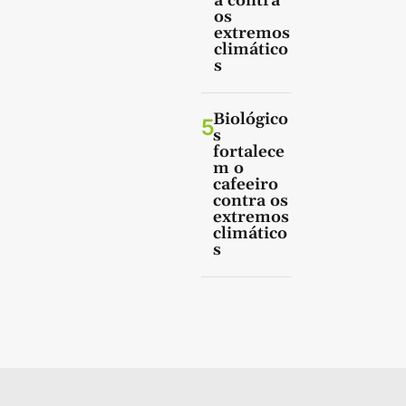
a contra
os
extremos
climático
s
Biológico
5
s
fortalece
m o
cafeeiro
contra os
extremos
climático
s