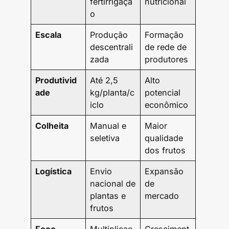
fertirrigaçã
nutricional
o
Escala
Produção
Formação
descentrali
de rede de
zada
produtores
Produtivid
Até 2,5
Alto
ade
kg/planta/c
potencial
iclo
econômico
Colheita
Manual e
Maior
seletiva
qualidade
dos frutos
Logística
Envio
Expansão
nacional de
de
plantas e
mercado
frutos