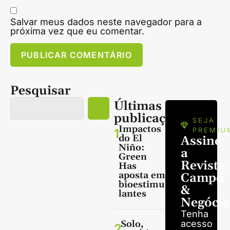
Salvar meus dados neste navegador para a
próxima vez que eu comentar.
Pesquisar
Últimas
publicações
SEJA
Impactos
1
PREMIU
do El
Assine
Niño:
a
Green
Revista
Has
aposta em
Campo
bioestimu
&
lantes
Negócio
Tenha
Solo,
acesso
2