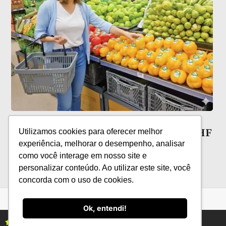
Películas comestíveis: novas
possibilidades para a conservação de HF
Utilizamos cookies para oferecer melhor
experiência, melhorar o desempenho, analisar
como você interage em nosso site e
personalizar conteúdo. Ao utilizar este site, você
concorda com o uso de cookies.
Ok, entendi!
Assine as revistas Campo & Negócios
Assine já