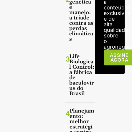
genética
a
e
conteúdos
manejo:
exclusivos
a tríade
e de
contra as
alta
perdas
qualidade
climática
sobre
s
o
agronegóci
ASSINE
Life
3
AGORA
Biologica
l Control:
a fábrica
de
baculovír
us do
Brasil
Planejam
4
ento:
melhor
estratégi