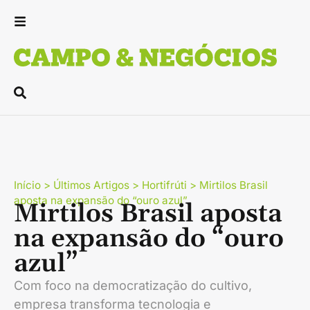
Início
>
Últimos Artigos
>
Hortifrúti
>
Mirtilos Brasil
aposta na expansão do “ouro azul”
Mirtilos Brasil aposta
na expansão do “ouro
azul”
Com foco na democratização do cultivo,
empresa transforma tecnologia e