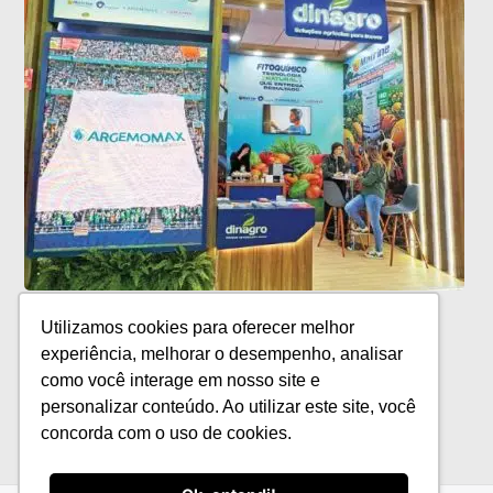
Dinagro marca presença no Congresso
Utilizamos cookies para oferecer melhor
Andav com soluções naturais e
experiência, melhorar o desempenho, analisar
inovadoras
como você interage em nosso site e
personalizar conteúdo. Ao utilizar este site, você
concorda com o uso de cookies.