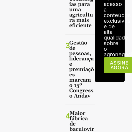
ias para
acesso
uma
a
agricultu
conteúdos
ra mais
exclusivos
eficiente
e de
alta
qualidade
Gestão
sobre
3
de
o
pessoas,
agronegóci
liderança
ASSINE
e
AGORA
premiaçõ
es
marcam
o 15º
Congress
o Andav
Maior
4
fábrica
de
baculovír