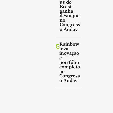
us do
Brasil
ganha
destaque
no
Congress
o Andav
Rainbow
5
leva
inovação
e
portfólio
completo
ao
Congress
o Andav