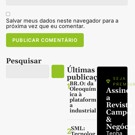
Salvar meus dados neste navegador para a
próxima vez que eu comentar.
Pesquisar
Últimas
publicações
SEJA
BR.O: da
1
PREMIU
Oleoquím
Assine
ica à
a
plataform
Revista
a
industrial
Campo
&
Negócio
SML:
2
Tenha
Tecnolog