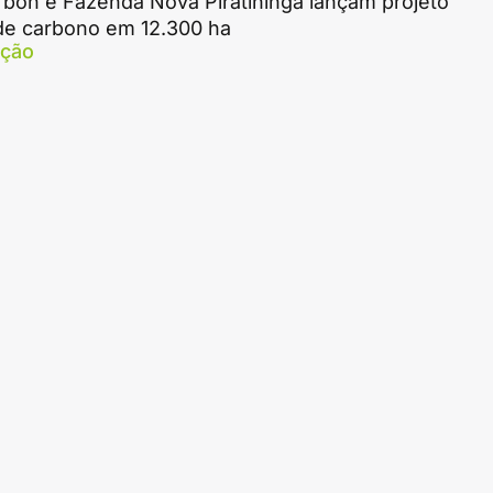
rbon e Fazenda Nova Piratininga lançam projeto
 de carbono em 12.300 ha
ação