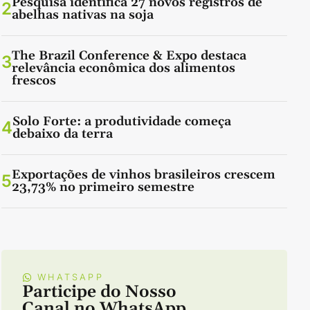
Pesquisa identifica 27 novos registros de
2
abelhas nativas na soja
The Brazil Conference & Expo destaca
3
relevância econômica dos alimentos
frescos
Solo Forte: a produtividade começa
4
debaixo da terra
Exportações de vinhos brasileiros crescem
5
23,73% no primeiro semestre
WHATSAPP
Participe do Nosso
Canal no WhatsApp