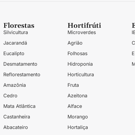
Florestas
Hortifrúti
Silvicultura
Microverdes
I
Jacarandá
Agrião
Eucalipto
Folhosas
Desmatamento
Hidroponia
M
Reflorestamento
Horticultura
Amazônia
Fruta
Cedro
Azeitona
Mata Atlântica
Alface
Castanheira
Morango
Abacateiro
Hortaliça