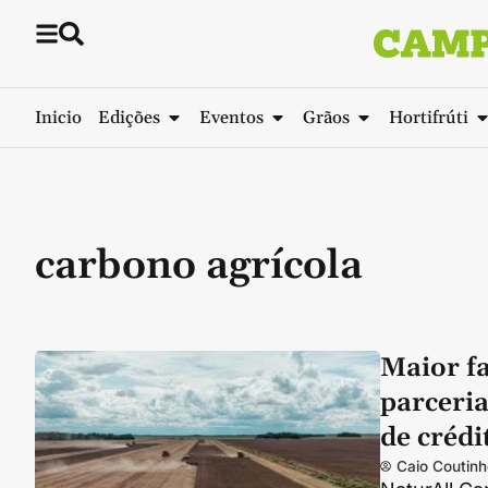
Inicio
Edições
Eventos
Grãos
Hortifrúti
carbono agrícola
Maior f
parceri
de crédi
Caio Coutinh