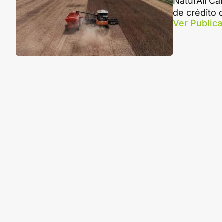
NaturAll Ca
de crédito
Ver Public