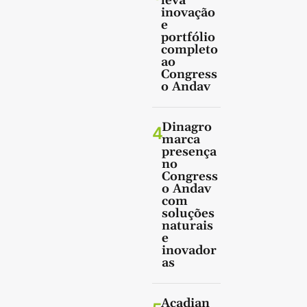
leva
inovação
e
portfólio
completo
ao
Congress
o Andav
Dinagro
4
marca
presença
no
Congress
o Andav
com
soluções
naturais
e
inovador
as
Acadian