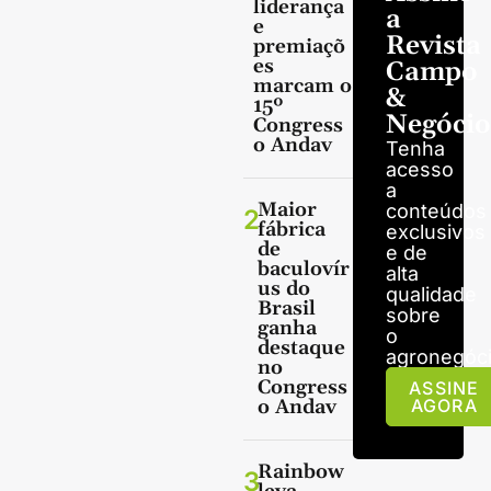
liderança
a
e
Revista
premiaçõ
es
Campo
marcam o
&
15º
Negócio
Congress
o Andav
Tenha
acesso
a
Maior
conteúdos
2
fábrica
exclusivos
de
e de
baculovír
alta
us do
qualidade
Brasil
sobre
ganha
o
destaque
agronegóci
no
Congress
ASSINE
o Andav
AGORA
Rainbow
3