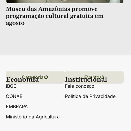
Museu das Amazônias promove
programação cultural gratuita em
agosto
Categorias
Conteúdo
Florestas
Hortifrúti
Eventos
Grãos
Links úteis
Economia
Institucional
IBGE
Fale conosco
CONAB
Política de Privacidade
EMBRAPA
Ministério da Agricultura