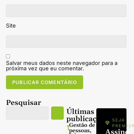
Site
Salvar meus dados neste navegador para a
próxima vez que eu comentar.
Pesquisar
Últimas
publicações
SEJA
Gestão de
1
PREMIU
pessoas,
Assine