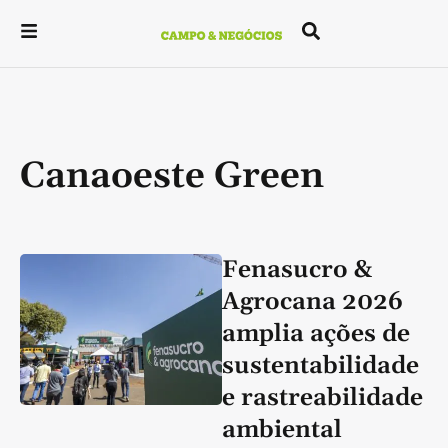
Canaoeste Green
Fenasucro &
Agrocana 2026
amplia ações de
sustentabilidade
e rastreabilidade
ambiental