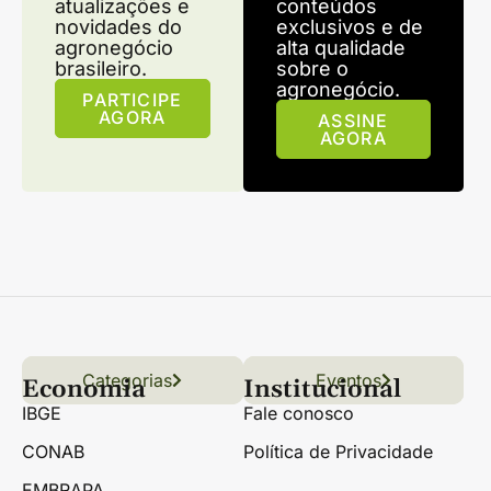
atualizações e
conteúdos
novidades do
exclusivos e de
agronegócio
alta qualidade
brasileiro.
sobre o
agronegócio.
PARTICIPE
AGORA
ASSINE
AGORA
Categorias
Conteúdo
Florestas
Hortifrúti
Eventos
Grãos
Links úteis
Economia
Institucional
IBGE
Fale conosco
CONAB
Política de Privacidade
EMBRAPA