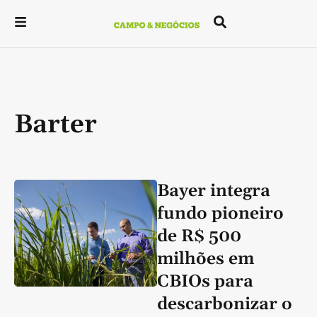
Barter
Bayer integra
fundo pioneiro
de R$ 500
milhões em
CBIOs para
descarbonizar o