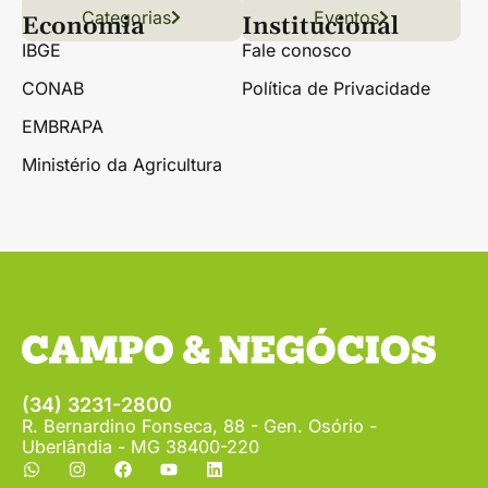
Categorias
Conteúdo
Florestas
Hortifrúti
Eventos
Grãos
Links úteis
Economia
Institucional
IBGE
Fale conosco
CONAB
Política de Privacidade
EMBRAPA
Ministério da Agricultura
(34) 3231-2800
R. Bernardino Fonseca, 88 - Gen. Osório -
Uberlândia - MG 38400-220