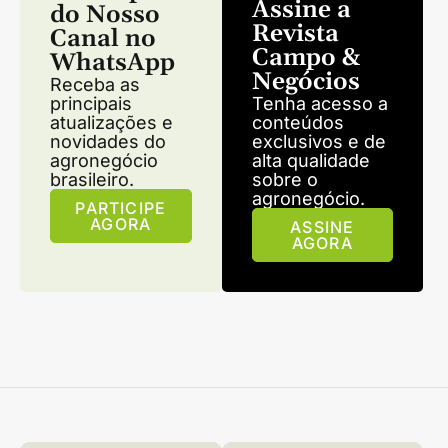
Assine a
do Nosso
Revista
Canal no
Campo &
WhatsApp
Negócios
Receba as
principais
Tenha acesso a
atualizações e
conteúdos
novidades do
exclusivos e de
agronegócio
alta qualidade
brasileiro.
sobre o
agronegócio.
PARTICIPE
AGORA
ASSINE
AGORA