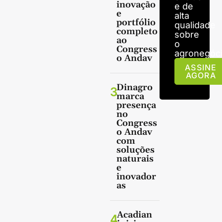
inovação
e de
e
alta
portfólio
qualidade
completo
sobre
ao
o
Congress
agronegóci
o Andav
ASSINE
AGORA
Dinagro
3
marca
presença
no
Congress
o Andav
com
soluções
naturais
e
inovador
as
Acadian
4