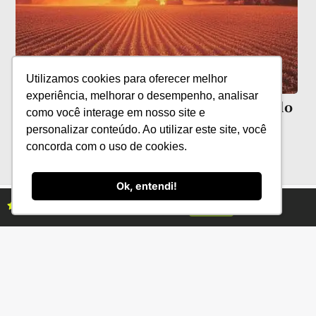
Utilizamos cookies para oferecer melhor
experiência, melhorar o desempenho, analisar
HGS Bioscience aposta na saúde do solo
como você interage em nosso site e
personalizar conteúdo. Ao utilizar este site, você
concorda com o uso de cookies.
Ok, entendi!
Assine as revistas Campo & Negócios
Assine já
Categorias
Conteúdo
Florestas
Hortifrúti
Eventos
Grãos
Links úteis
Economia
Institucional
IBGE
Fale conosco
CONAB
Política de Privacidade
EMBRAPA