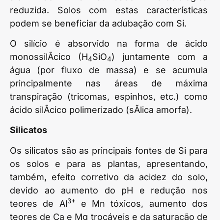
reduzida. Solos com estas características
podem se beneficiar da adubação com Si.
O silício é absorvido na forma de ácido
monossilÃ­cico (H
SiO
) juntamente com a
4
4
água (por fluxo de massa) e se acumula
principalmente nas áreas de máxima
transpiração (tricomas, espinhos, etc.) como
ácido silÃ­cico polimerizado (sÃ­lica amorfa).
Silicatos
Os silicatos são as principais fontes de Si para
os solos e para as plantas, apresentando,
também, efeito corretivo da acidez do solo,
devido ao aumento do pH e redução nos
3+
teores de Al
e Mn tóxicos, aumento dos
teores de Ca e Mg trocáveis e da saturação de