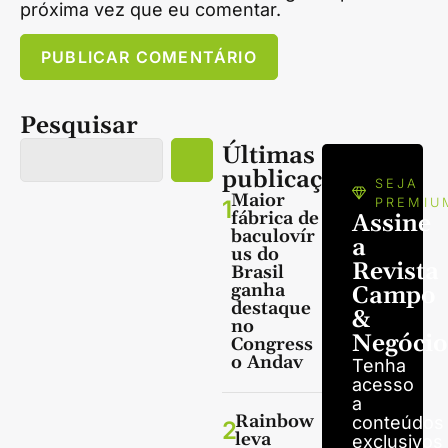
próxima vez que eu comentar.
Pesquisar
Últimas
publicações
SEJA
Maior
1
PREMIU
fábrica de
Assine
baculovír
a
us do
Revista
Brasil
ganha
Campo
destaque
&
no
Negócio
Congress
o Andav
Tenha
acesso
a
Rainbow
conteúdos
2
leva
exclusivos