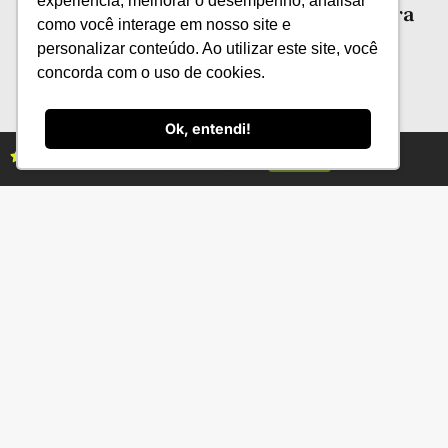
experiência, melhorar o desempenho, analisar
Planejamento: melhor estratégia contra
como você interage em nosso site e
os extremos climáticos
personalizar conteúdo. Ao utilizar este site, você
concorda com o uso de cookies.
Ok, entendi!
Assine as revistas Campo & Negócios
Assine já
Categorias
Conteúdo
Florestas
Hortifrúti
Eventos
Grãos
Links úteis
Economia
Institucional
IBGE
Fale conosco
CONAB
Política de Privacidade
EMBRAPA
Ministério da Agricultura