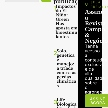
publicações
SEJA
Impactos
1
PREMIU
do El
Assine
Niño:
a
Green
Revista
Has
aposta em
Campo
bioestimu
&
lantes
Negócio
Tenha
Solo,
acesso
2
genética
a
e
conteúdos
manejo:
exclusivos
a tríade
e de
contra as
alta
perdas
qualidade
climática
sobre
s
o
agronegóci
ASSINE
Life
3
AGORA
Biologica