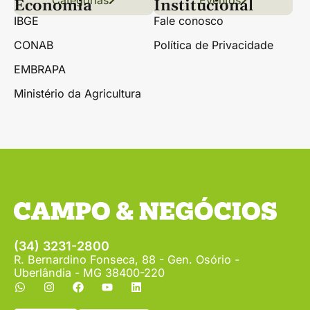
Categorias
Conteúdo
Florestas
Hortifrúti
Eventos
Grãos
Links úteis
Economia
Institucional
IBGE
Fale conosco
CONAB
Política de Privacidade
EMBRAPA
Ministério da Agricultura
(34) 3231-2800
R. Bernardino Fonseca, 88 - Gen. Osório -
Uberlândia - MG 38400-220