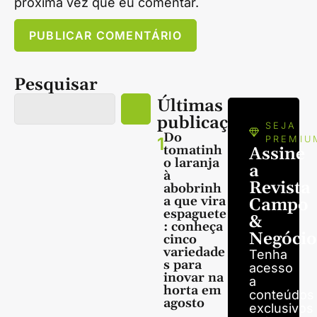
próxima vez que eu comentar.
Pesquisar
Últimas
publicações
SEJA
Do
1
PREMIU
tomatinh
Assine
o laranja
a
à
Revista
abobrinh
a que vira
Campo
espaguete
&
: conheça
Negócio
cinco
variedade
Tenha
s para
acesso
inovar na
a
horta em
conteúdos
agosto
exclusivos