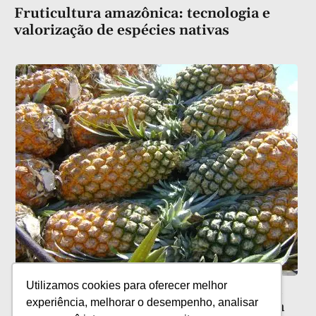
Fruticultura amazônica: tecnologia e
valorização de espécies nativas
Utilizamos cookies para oferecer melhor
Cultivo de abacaxi no Amazonas ganha
experiência, melhorar o desempenho, analisar
novo sistema de produção da Embrapa