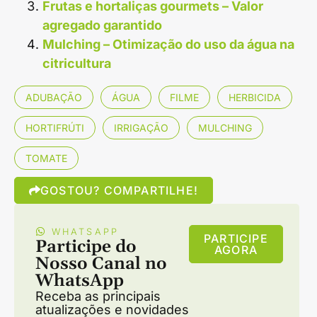
Frutas e hortaliças gourmets – Valor
agregado garantido
Mulching – Otimização do uso da água na
citricultura
ADUBAÇÃO
ÁGUA
FILME
HERBICIDA
HORTIFRÚTI
IRRIGAÇÃO
MULCHING
TOMATE
GOSTOU? COMPARTILHE!
WHATSAPP
PARTICIPE
Participe do
AGORA
Nosso Canal no
WhatsApp
Receba as principais
atualizações e novidades