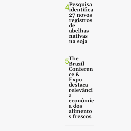
Pesquisa
4
identifica
27 novos
registros
de
abelhas
nativas
na soja
The
5
Brazil
Conferen
ce &
Expo
destaca
relevânci
a
econômic
a dos
alimento
s frescos