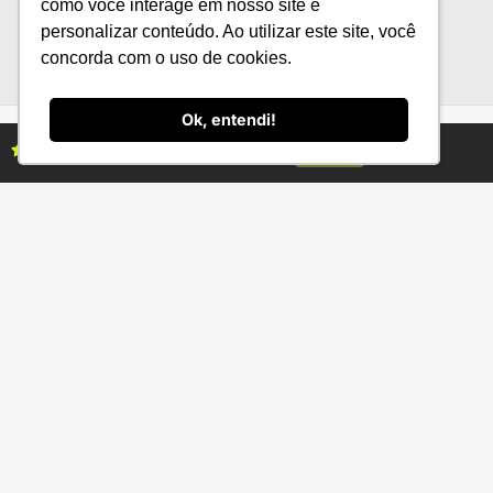
como você interage em nosso site e
personalizar conteúdo. Ao utilizar este site, você
concorda com o uso de cookies.
Ok, entendi!
Assine as revistas Campo & Negócios
Assine já
Categorias
Conteúdo
Florestas
Hortifrúti
Eventos
Grãos
Links úteis
Economia
Institucional
IBGE
Fale conosco
CONAB
Política de Privacidade
EMBRAPA
Ministério da Agricultura