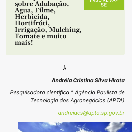
sobre
Adubação
,
SE
Água
,
Filme
,
Herbicida
,
Hortifrúti
,
Irrigação
,
Mulching
,
Tomate
e muito
mais!
Â
Andréia Cristina Silva Hirata
Pesquisadora científica ” Agência Paulista de
Tecnologia dos Agronegócios (APTA)
andreiacs@apta.sp.gov.br