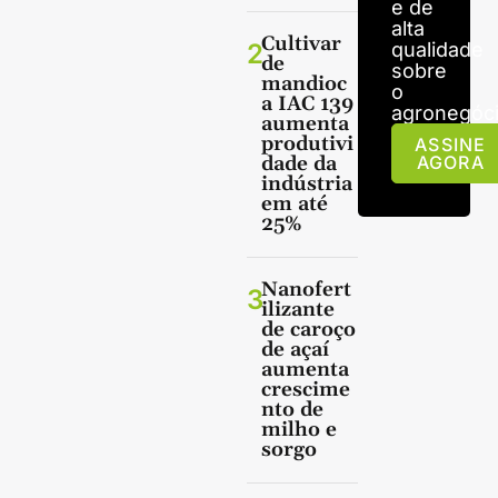
e de
alta
Cultivar
2
qualidade
de
sobre
mandioc
o
a IAC 139
agronegóci
aumenta
produtivi
ASSINE
dade da
AGORA
indústria
em até
25%
Nanofert
3
ilizante
de caroço
de açaí
aumenta
crescime
nto de
milho e
sorgo