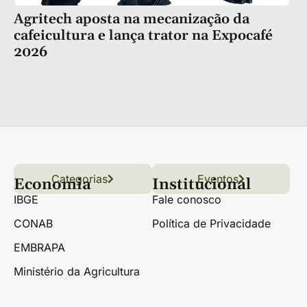
Agritech aposta na mecanização da
cafeicultura e lança trator na Expocafé
2026
Categorias
Conteúdo
Florestas
Hortifrúti
Eventos
Grãos
Links úteis
Economia
Institucional
IBGE
Fale conosco
CONAB
Política de Privacidade
EMBRAPA
Ministério da Agricultura