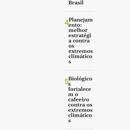
Brasil
Planejam
4
ento:
melhor
estratégi
a contra
os
extremos
climático
s
Biológico
5
s
fortalece
m o
cafeeiro
contra os
extremos
climático
s