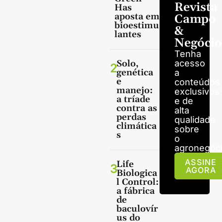
Revista
Has
aposta em
Campo
bioestimu
&
lantes
Negócio
Tenha
Solo,
acesso
2
genética
a
e
conteúdos
manejo:
exclusivos
a tríade
e de
contra as
alta
perdas
qualidade
climática
sobre
s
o
agronegóci
ASSINE
Life
3
AGORA
Biologica
l Control:
a fábrica
de
baculovír
us do