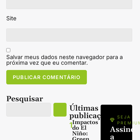
Site
Salvar meus dados neste navegador para a
próxima vez que eu comentar.
Pesquisar
Últimas
publicações
SEJA
Impactos
1
PREMIU
do El
Assine
Niño:
a
Green