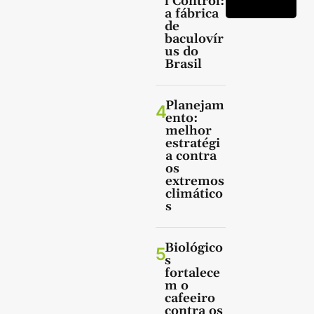
l Control:
a fábrica
de
baculovír
us do
Brasil
Planejam
4
ento:
melhor
estratégi
a contra
os
extremos
climático
s
Biológico
5
s
fortalece
m o
cafeeiro
contra os