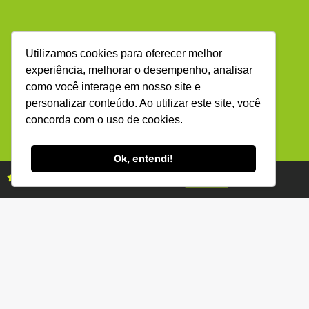
Utilizamos cookies para oferecer melhor
experiência, melhorar o desempenho, analisar
como você interage em nosso site e
(34) 3231-2800
R. Bernardino Fonseca, 88 - Gen. Osório -
personalizar conteúdo. Ao utilizar este site, você
Uberlândia - MG 38400-220
concorda com o uso de cookies.
Ok, entendi!
ANUNCIE
ASSINE
Assine as revistas Campo & Negócios
Assine já
Copyright © (1990 - 2026) Revista Campo & Negócios. Todos os
direitos reservados. É proibida a reprodução do conteúdo desta
página em qualquer meio de comunicação, eletrônico ou
impresso, sem autorização escrita da Campo & Negócios.