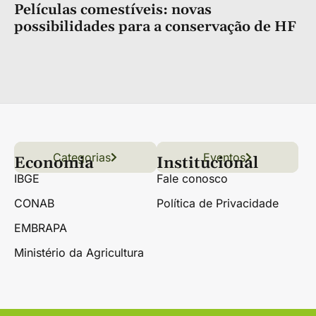
Películas comestíveis: novas
possibilidades para a conservação de HF
Categorias
Conteúdo
Florestas
Hortifrúti
Eventos
Grãos
Links úteis
Economia
Institucional
IBGE
Fale conosco
CONAB
Política de Privacidade
EMBRAPA
Ministério da Agricultura