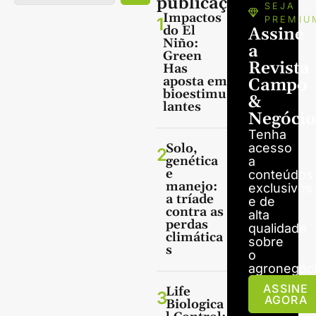
publicações
SEJA
Impactos
1
PREMIU
do El
Assine
Niño:
a
Green
Revista
Has
aposta em
Campo
bioestimu
&
lantes
Negócio
Tenha
Solo,
acesso
2
genética
a
e
conteúdos
manejo:
exclusivos
a tríade
e de
contra as
alta
perdas
qualidade
climática
sobre
s
o
agronegóci
ASSINE
Life
3
AGORA
Biologica