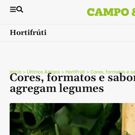
Hortifrúti
Início
>
Últimos Artigos
>
Hortifrúti
>
Cores, formatos e s
Cores, formatos e sabo
agregam legumes