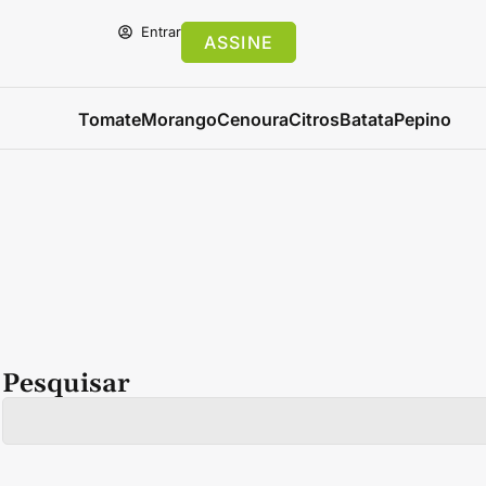
Entrar
ASSINE
Tomate
Morango
Cenoura
Citros
Batata
Pepino
Pesquisar