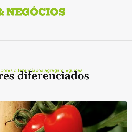
abores diferenciados agregam legumes
res diferenciados