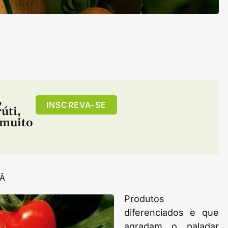
,
INSCREVA-SE
rúti
,
muito
Â
Produtos
diferenciados e que
agradam o paladar