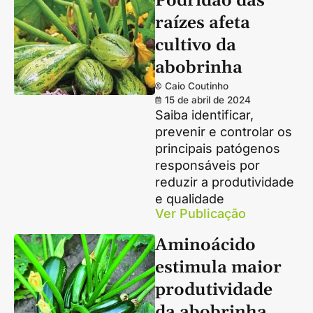
Podridão das
raízes afeta
cultivo da
abobrinha
Caio Coutinho
15 de abril de 2024
Saiba identificar,
prevenir e controlar os
principais patógenos
responsáveis por
reduzir a produtividade
e qualidade
Ver Publicação
Aminoácido
estimula maior
produtividade
da abobrinha