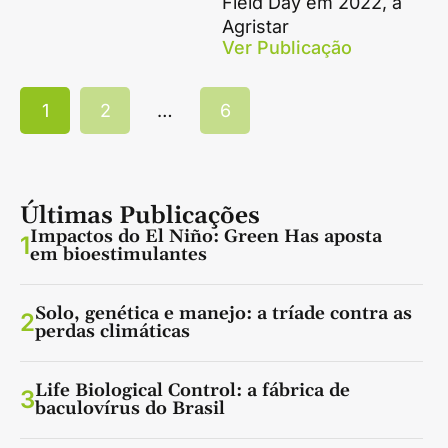
Field Day em 2022, a
Agristar
Ver Publicação
1
2
…
6
Últimas Publicações
Impactos do El Niño: Green Has aposta
1
em bioestimulantes
Solo, genética e manejo: a tríade contra as
2
perdas climáticas
Life Biological Control: a fábrica de
3
baculovírus do Brasil