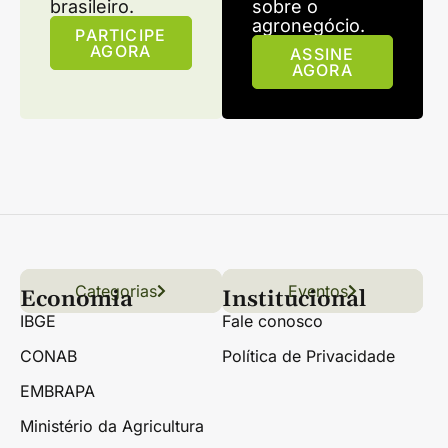
brasileiro.
sobre o
agronegócio.
PARTICIPE
AGORA
ASSINE
AGORA
Categorias
Conteúdo
Florestas
Hortifrúti
Eventos
Grãos
Links úteis
Economia
Institucional
IBGE
Fale conosco
CONAB
Política de Privacidade
EMBRAPA
Ministério da Agricultura