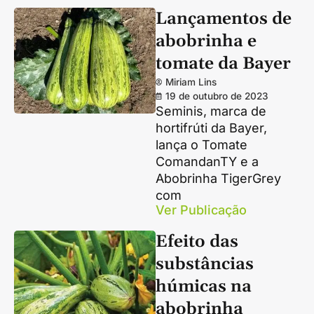
Lançamentos de
abobrinha e
tomate da Bayer
Miriam Lins
19 de outubro de 2023
Seminis, marca de
hortifrúti da Bayer,
lança o Tomate
ComandanTY e a
Abobrinha TigerGrey
com
Ver Publicação
Efeito das
substâncias
húmicas na
abobrinha