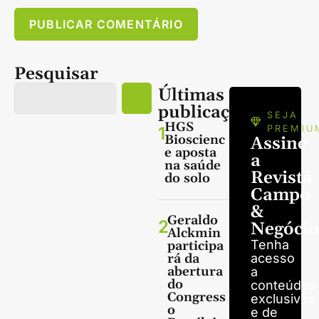
Pesquisar
Últimas
publicações
SEJA
HGS
1
PREMIU
Bioscienc
Assine
e aposta
a
na saúde
Revista
do solo
Campo
&
Geraldo
2
Negócio
Alckmin
Tenha
participa
rá da
acesso
abertura
a
do
conteúdos
Congress
exclusivos
o
e de