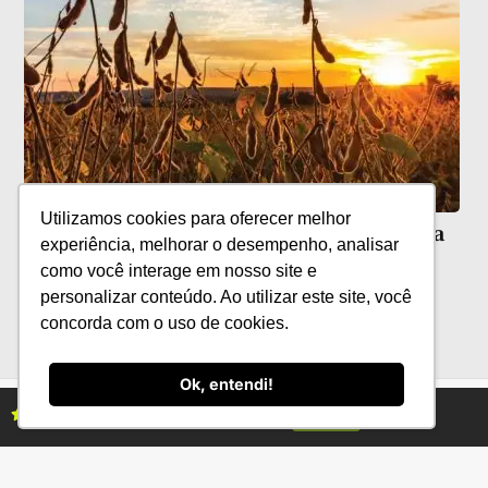
Utilizamos cookies para oferecer melhor
Solo, genética e manejo: a tríade contra
experiência, melhorar o desempenho, analisar
as perdas climáticas
como você interage em nosso site e
personalizar conteúdo. Ao utilizar este site, você
concorda com o uso de cookies.
Ok, entendi!
Assine as revistas Campo & Negócios
Assine já
Categorias
Conteúdo
Florestas
Hortifrúti
Eventos
Grãos
Links úteis
Economia
Institucional