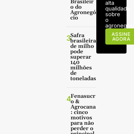
Brasileir
alta
o do
qualidade
Agronegó
sobre
cio
o
agronegóci
ASSINE
Safra
3
AGORA
brasileira
de milho
pode
superar
140
milhões
de
toneladas
Fenasucr
4
o &
Agrocana
: cinco
motivos
para não
perder o
principal