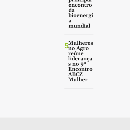
encontro
da
bioenergi
a
mundial
Mulheres
5
no Agro
reúne
liderança
s no 9º
Encontro
ABCZ
Mulher