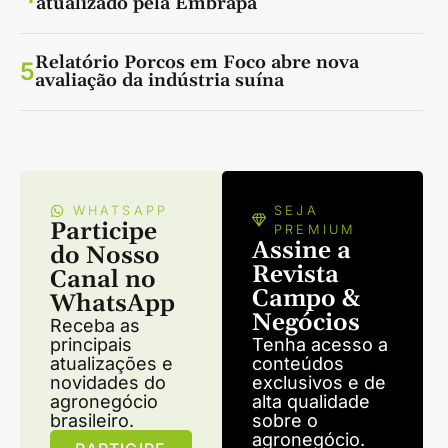
atualizado pela Embrapa
Relatório Porcos em Foco abre nova
5
avaliação da indústria suína
WHATSAPP
SEJA
Participe
PREMIUM
Assine a
do Nosso
Revista
Canal no
Campo &
WhatsApp
Negócios
Receba as
principais
Tenha acesso a
atualizações e
conteúdos
novidades do
exclusivos e de
agronegócio
alta qualidade
brasileiro.
sobre o
agronegócio.