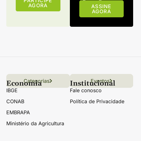
PARTICIPE
AGORA
ASSINE
AGORA
Categorias
Conteúdo
Florestas
Hortifrúti
Eventos
Grãos
Links úteis
Economia
Institucional
IBGE
Fale conosco
CONAB
Política de Privacidade
EMBRAPA
Ministério da Agricultura