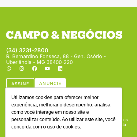
(34) 3231-2800
R. Bernardino Fonseca, 88 - Gen. Osório -
Uberlândia - MG 38400-220
ANUNCIE
ASSINE
Utilizamos cookies para oferecer melhor
experiência, melhorar o desempenho, analisar
como você interage em nosso site e
personalizar conteúdo. Ao utilizar este site, você
Copyright © (1990 - 2026) Revista Campo & Negócios. Todos os
direitos reservados. É proibida a reprodução do conteúdo desta
concorda com o uso de cookies.
página em qualquer meio de comunicação, eletrônico ou
impresso, sem autorização escrita da Campo & Negócios.