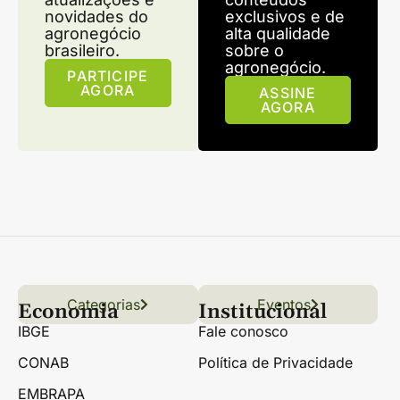
novidades do
exclusivos e de
agronegócio
alta qualidade
brasileiro.
sobre o
agronegócio.
PARTICIPE
AGORA
ASSINE
AGORA
Categorias
Conteúdo
Florestas
Hortifrúti
Eventos
Grãos
Links úteis
Economia
Institucional
IBGE
Fale conosco
CONAB
Política de Privacidade
EMBRAPA