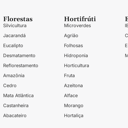
Florestas
Hortifrúti
Silvicultura
Microverdes
I
Jacarandá
Agrião
Eucalipto
Folhosas
Desmatamento
Hidroponia
M
Reflorestamento
Horticultura
Amazônia
Fruta
Cedro
Azeitona
Mata Atlântica
Alface
Castanheira
Morango
Abacateiro
Hortaliça