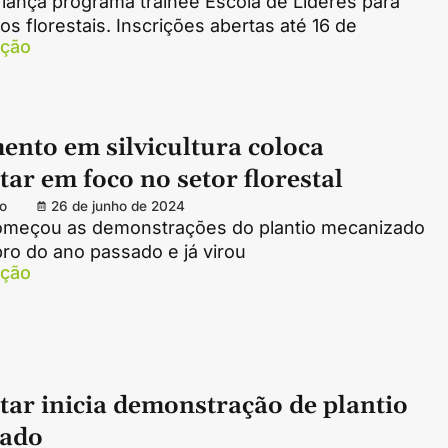
 lança programa trainee Escola de Líderes para
s florestais. Inscrições abertas até 16 de
ação
ento em silvicultura coloca
tar em foco no setor florestal
o
26 de junho de 2024
meçou as demonstrações do plantio mecanizado
o do ano passado e já virou
ação
tar inicia demonstração de plantio
zado