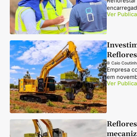
Reflorestar
encarregado
Ver Public
Investim
Reflores
Caio Coutinh
Empresa co
em novembr
Ver Public
Reflores
mecani