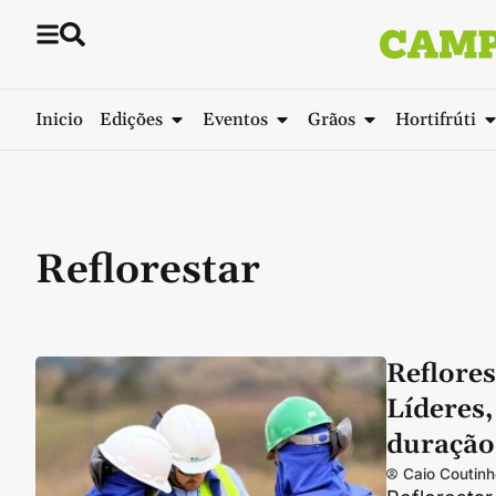
Inicio
Edições
Eventos
Grãos
Hortifrúti
Reflorestar
Reflores
Líderes,
duração
Caio Coutinh