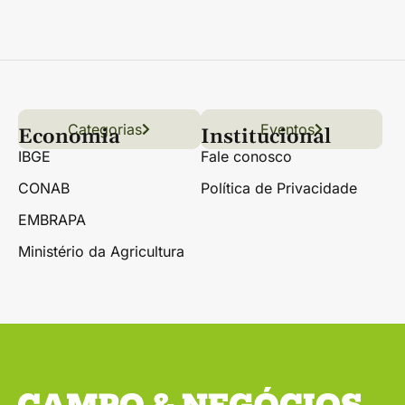
Categorias
Conteúdo
Florestas
Hortifrúti
Eventos
Grãos
Links úteis
Economia
Institucional
IBGE
Fale conosco
CONAB
Política de Privacidade
EMBRAPA
Ministério da Agricultura