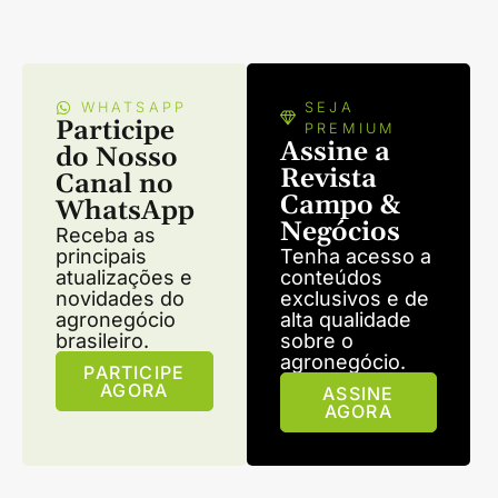
WHATSAPP
SEJA
Participe
PREMIUM
Assine a
do Nosso
Revista
Canal no
Campo &
WhatsApp
Negócios
Receba as
principais
Tenha acesso a
atualizações e
conteúdos
novidades do
exclusivos e de
agronegócio
alta qualidade
brasileiro.
sobre o
agronegócio.
PARTICIPE
AGORA
ASSINE
AGORA