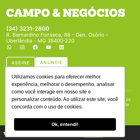
(34) 3231-2800
R. Bernardino Fonseca, 88 - Gen. Osório -
Uberlândia - MG 38400-220
ANUNCIE
ASSINE
Utilizamos cookies para oferecer melhor
experiência, melhorar o desempenho, analisar
como você interage em nosso site e
personalizar conteúdo. Ao utilizar este site, você
Copyright © (1990 - 2026) Revista Campo & Negócios. Todos os
direitos reservados. É proibida a reprodução do conteúdo desta
concorda com o uso de cookies.
página em qualquer meio de comunicação, eletrônico ou
impresso, sem autorização escrita da Campo & Negócios.
Ok, entendi!
Assine as revistas Campo & Negócios
Assine já