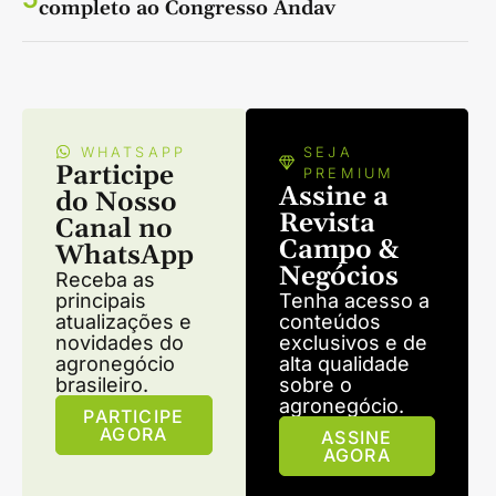
completo ao Congresso Andav
WHATSAPP
SEJA
Participe
PREMIUM
Assine a
do Nosso
Revista
Canal no
Campo &
WhatsApp
Negócios
Receba as
principais
Tenha acesso a
atualizações e
conteúdos
novidades do
exclusivos e de
agronegócio
alta qualidade
brasileiro.
sobre o
agronegócio.
PARTICIPE
AGORA
ASSINE
AGORA