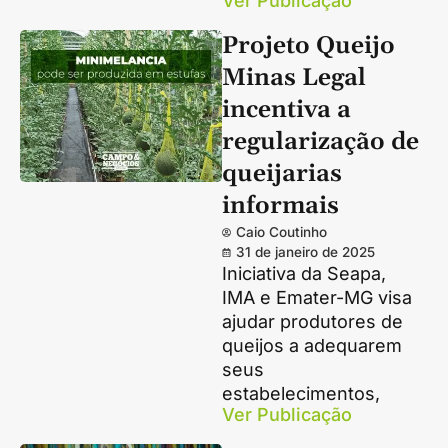
Ver Publicação
Projeto Queijo
Minas Legal
incentiva a
regularização de
queijarias
informais
Caio Coutinho
31 de janeiro de 2025
Iniciativa da Seapa,
IMA e Emater-MG visa
ajudar produtores de
queijos a adequarem
seus
estabelecimentos,
Ver Publicação