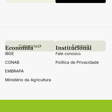
Categorias
Conteúdo
Florestas
Hortifrúti
Eventos
Grãos
Links úteis
Economia
Institucional
IBGE
Fale conosco
CONAB
Política de Privacidade
EMBRAPA
Ministério da Agricultura