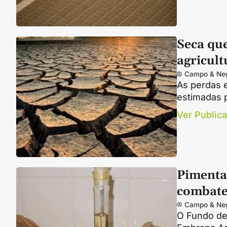
Seca que
agricult
Campo & Ne
As perdas e
estimadas 
Ver Public
Pimenta
combate
Campo & Ne
O Fundo de