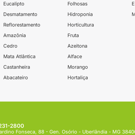
Eucalipto
Folhosas
Desmatamento
Hidroponia
M
Reflorestamento
Horticultura
Amazônia
Fruta
Cedro
Azeitona
Mata Atlântica
Alface
Castanheira
Morango
Abacateiro
Hortaliça
3231-2800
ardino Fonseca, 88 - Gen. Osório - Uberlândia - MG 384