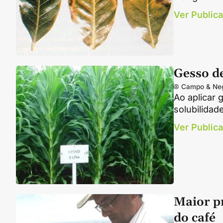
Ver Public
Gesso de
Campo & Ne
Ao aplicar 
solubilidad
Ver Public
Maior p
do café