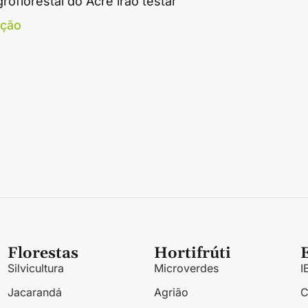
oflorestal do Acre irão testar
ação
Florestas
Hortifrúti
Silvicultura
Microverdes
I
Jacarandá
Agrião