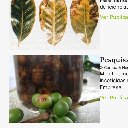
deficiência
Ver Public
Pesquisa
Campo & Ne
Monitorame
inseticidas
Empresa
Ver Public