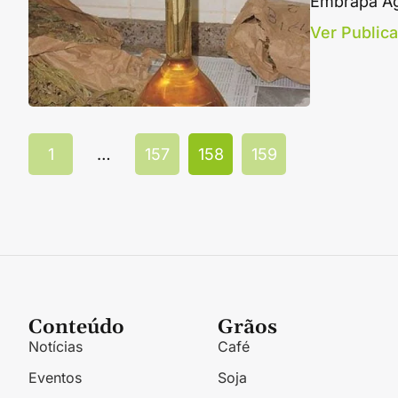
Embrapa Agr
Ver Public
1
…
157
158
159
Conteúdo
Grãos
Notícias
Café
Eventos
Soja