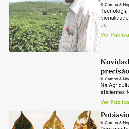
Campo & Ne
Tecnologia 
bienalidad
de
Ver Public
Novidad
precisã
Campo & Ne
Na Agricult
eficientes
Ver Public
Potássi
Campo & Ne
Para manter