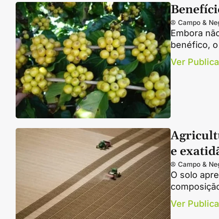
Benefíci
Campo & Ne
Embora não
benéfico, o
Ver Public
Agricult
e exati
Campo & Ne
O solo apr
composição 
Ver Public