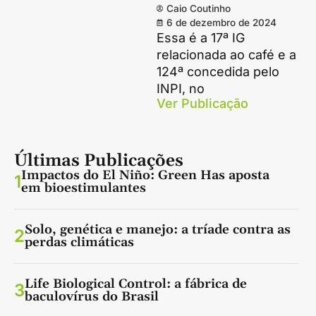
Caio Coutinho
6 de dezembro de 2024
Essa é a 17ª IG
relacionada ao café e a
124ª concedida pelo
INPI, no
Ver Publicação
Últimas Publicações
Impactos do El Niño: Green Has aposta
1
em bioestimulantes
Solo, genética e manejo: a tríade contra as
2
perdas climáticas
Life Biological Control: a fábrica de
3
baculovírus do Brasil