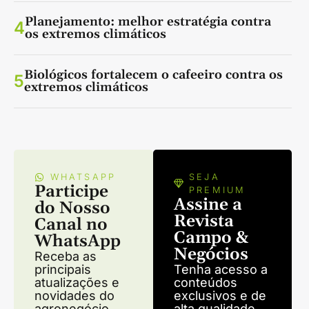
Planejamento: melhor estratégia contra
4
os extremos climáticos
Biológicos fortalecem o cafeeiro contra os
5
extremos climáticos
WHATSAPP
SEJA
Participe
PREMIUM
Assine a
do Nosso
Revista
Canal no
Campo &
WhatsApp
Negócios
Receba as
principais
Tenha acesso a
atualizações e
conteúdos
novidades do
exclusivos e de
agronegócio
alta qualidade