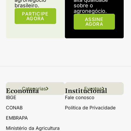
brasileiro.
sobre o
agronegócio.
PARTICIPE
AGORA
ASSINE
AGORA
Categorias
Conteúdo
Florestas
Hortifrúti
Eventos
Grãos
Links úteis
Economia
Institucional
IBGE
Fale conosco
CONAB
Política de Privacidade
EMBRAPA
Ministério da Agricultura