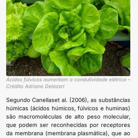
Ácidos fúlvicos aumentam a condutividade elétrica –
Crédito Adriano Delazeri
Segundo Canellaset al. (2006), as substâncias
húmicas (ácidos húmicos, fúlvicos e huminas)
são macromoléculas de alto peso molecular,
que podem ser reconhecidas por receptores
da membrana (membrana plasmática), que ao