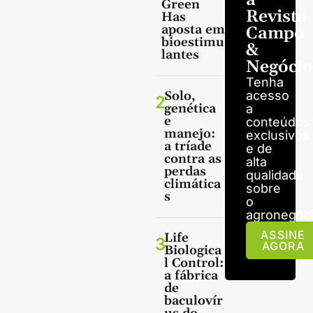
Green
Revista
Has
aposta em
Campo
bioestimu
&
lantes
Negócio
Tenha
Solo,
acesso
2
genética
a
e
conteúdos
manejo:
exclusivos
a tríade
e de
contra as
alta
perdas
qualidade
climática
sobre
s
o
agronegóci
ASSINE
Life
3
AGORA
Biologica
l Control:
a fábrica
de
baculovír