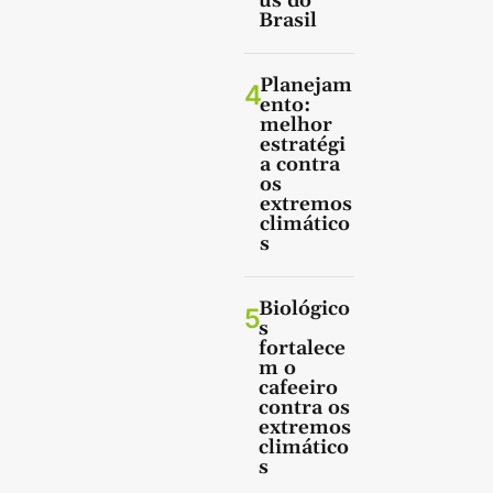
us do
Brasil
Planejam
4
ento:
melhor
estratégi
a contra
os
extremos
climático
s
Biológico
5
s
fortalece
m o
cafeeiro
contra os
extremos
climático
s