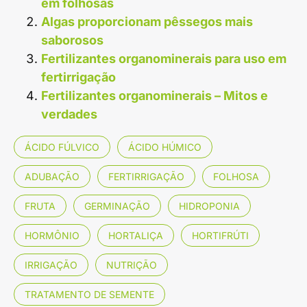
em folhosas
Algas proporcionam pêssegos mais
saborosos
Fertilizantes organominerais para uso em
fertirrigação
Fertilizantes organominerais – Mitos e
verdades
ÁCIDO FÚLVICO
ÁCIDO HÚMICO
ADUBAÇÃO
FERTIRRIGAÇÃO
FOLHOSA
FRUTA
GERMINAÇÃO
HIDROPONIA
HORMÔNIO
HORTALIÇA
HORTIFRÚTI
IRRIGAÇÃO
NUTRIÇÃO
TRATAMENTO DE SEMENTE