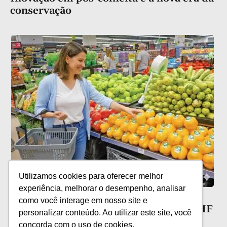
conservação
Utilizamos cookies para oferecer melhor
experiência, melhorar o desempenho, analisar
Películas comestíveis: novas
como você interage em nosso site e
possibilidades para a conservação de HF
personalizar conteúdo. Ao utilizar este site, você
concorda com o uso de cookies.