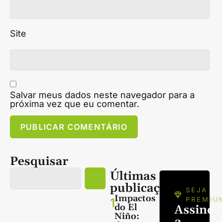
Site
Salvar meus dados neste navegador para a
próxima vez que eu comentar.
Pesquisar
Últimas
publicações
SEJA
Impactos
1
PREMIU
do El
Assine
Niño:
a