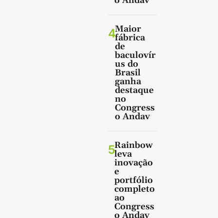
o Andav
Maior
4
fábrica
de
baculovír
us do
Brasil
ganha
destaque
no
Congress
o Andav
Rainbow
5
leva
inovação
e
portfólio
completo
ao
Congress
o Andav