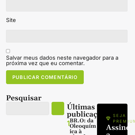
Site
Salvar meus dados neste navegador para a
próxima vez que eu comentar.
Pesquisar
Últimas
publicações
SEJA
BR.O: da
1
PREMIU
Oleoquím
Assine
ica à
a