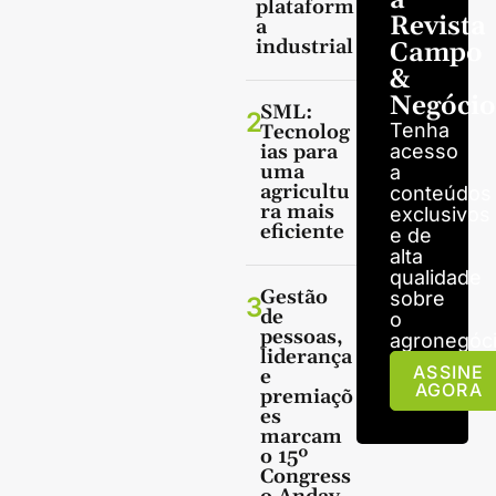
plataform
Revista
a
industrial
Campo
&
Negócio
SML:
2
Tenha
Tecnolog
ias para
acesso
uma
a
agricultu
conteúdos
ra mais
exclusivos
eficiente
e de
alta
qualidade
Gestão
sobre
3
de
o
pessoas,
agronegóci
liderança
ASSINE
e
AGORA
premiaçõ
es
marcam
o 15º
Congress