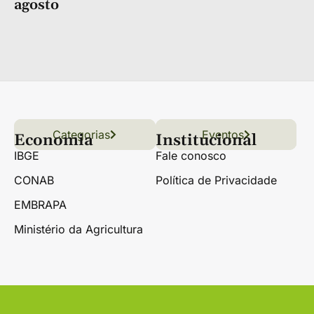
agosto
Categorias
Conteúdo
Florestas
Hortifrúti
Eventos
Grãos
Links úteis
Economia
Institucional
IBGE
Fale conosco
CONAB
Política de Privacidade
EMBRAPA
Ministério da Agricultura