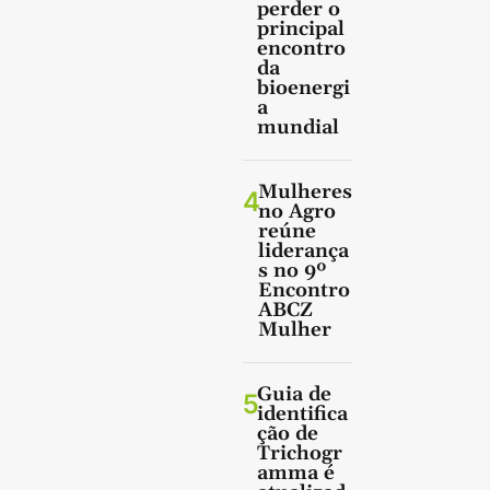
perder o
principal
encontro
da
bioenergi
a
mundial
Mulheres
4
no Agro
reúne
liderança
s no 9º
Encontro
ABCZ
Mulher
Guia de
5
identifica
ção de
Trichogr
amma é