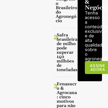
&
o
Negócio
Brasileiro
do
Tenha
Agronegó
acesso
cio
a
conteúdos
exclusivos
Safra
e de
2
brasileira
alta
de milho
qualidade
pode
sobre
superar
o
140
agronegóci
milhões
de
ASSINE
toneladas
AGORA
Fenasucr
3
o &
Agrocana
: cinco
motivos
para não