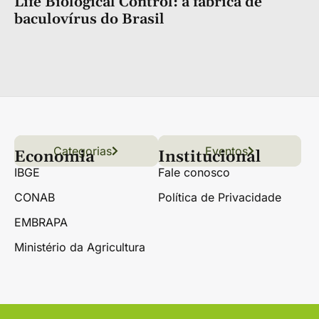
Life Biological Control: a fábrica de
baculovírus do Brasil
Categorias
Conteúdo
Florestas
Hortifrúti
Eventos
Grãos
Links úteis
Economia
Institucional
IBGE
Fale conosco
CONAB
Política de Privacidade
EMBRAPA
Ministério da Agricultura