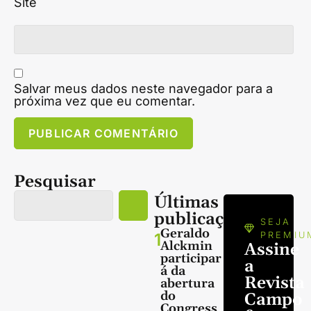
Site
Salvar meus dados neste navegador para a
próxima vez que eu comentar.
Pesquisar
Últimas
publicações
SEJA
Geraldo
1
PREMIU
Alckmin
Assine
participar
a
á da
Revista
abertura
do
Campo
Congress