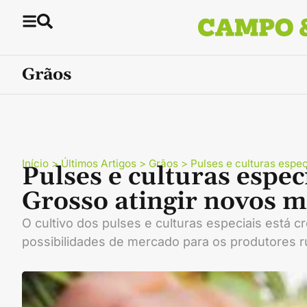
Grãos
Início
>
Últimos Artigos
>
Grãos
>
Pulses e culturas espe
Pulses e culturas espe
Grosso atingir novos 
O cultivo dos pulses e culturas especiais está
possibilidades de mercado para os produtores ru