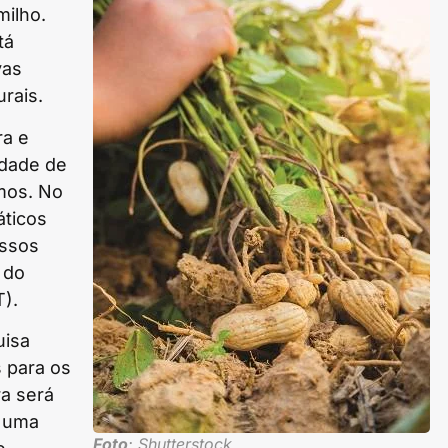
milho.
tá
vas
rais.
ra e
idade de
mos. No
áticos
ossos
o do
).
uisa
 para os
ra será
e uma
Foto
: Shutterstock