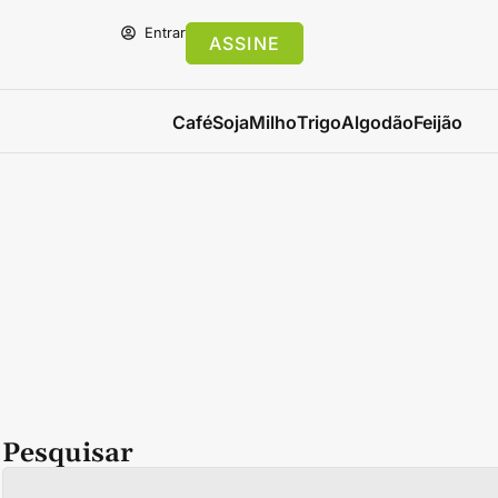
Entrar
ASSINE
Café
Soja
Milho
Trigo
Algodão
Feijão
Pesquisar