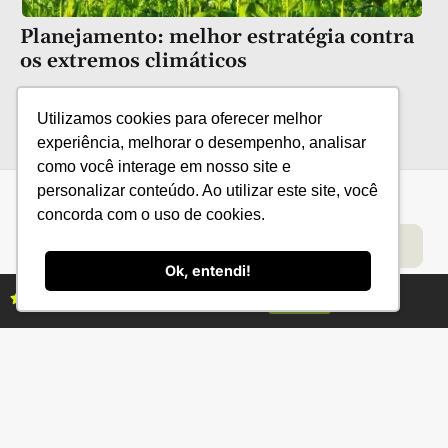
Planejamento: melhor estratégia contra
os extremos climáticos
Utilizamos cookies para oferecer melhor
experiência, melhorar o desempenho, analisar
como você interage em nosso site e
personalizar conteúdo. Ao utilizar este site, você
concorda com o uso de cookies.
Categorias
Conteúdo
Florestas
Hortifrúti
Eventos
Grãos
Links úteis
Economia
Institucional
Ok, entendi!
IBGE
Fale conosco
Assine as revistas Campo & Negócios
Assine já
CONAB
Política de Privacidade
EMBRAPA
Ministério da Agricultura