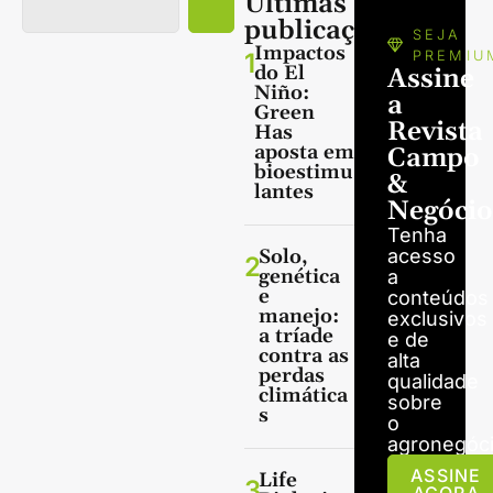
Últimas
publicações
SEJA
Impactos
1
PREMIU
do El
Assine
Niño:
a
Green
Revista
Has
aposta em
Campo
bioestimu
&
lantes
Negócio
Tenha
Solo,
acesso
2
genética
a
e
conteúdos
manejo:
exclusivos
a tríade
e de
contra as
alta
perdas
qualidade
climática
sobre
s
o
agronegóci
ASSINE
Life
3