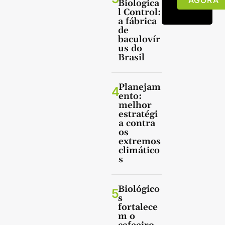
AGORA
Biologica
l Control:
a fábrica
de
baculovír
us do
Brasil
Planejam
4
ento:
melhor
estratégi
a contra
os
extremos
climático
s
Biológico
5
s
fortalece
m o