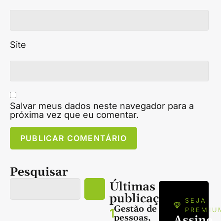
Site
Salvar meus dados neste navegador para a
próxima vez que eu comentar.
Pesquisar
Últimas
publicações
SEJA
Gestão de
1
PREMIU
pessoas,
Assine