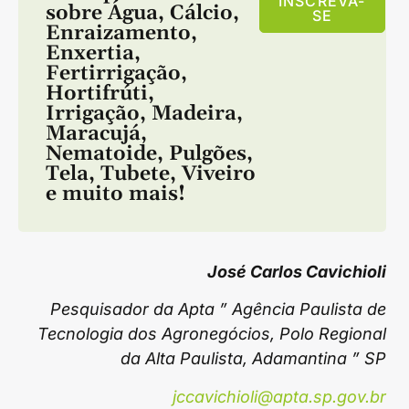
INSCREVA-
sobre
Água
,
Cálcio
,
SE
Enraizamento
,
Enxertia
,
Fertirrigação
,
Hortifrúti
,
Irrigação
,
Madeira
,
Maracujá
,
Nematoide
,
Pulgões
,
Tela
,
Tubete
,
Viveiro
e muito mais!
José Carlos Cavichioli
Pesquisador da Apta ” Agência Paulista de
Tecnologia dos Agronegócios, Polo Regional
da Alta Paulista, Adamantina ” SP
jccavichioli@apta.sp.gov.br