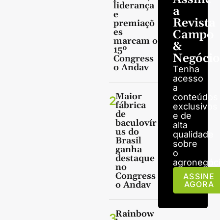
liderança
a
e
Revista
premiaçõ
es
Campo
marcam o
&
15º
Negócio
Congress
o Andav
Tenha
acesso
a
Maior
conteúdos
2
fábrica
exclusivos
de
e de
baculovír
alta
us do
qualidade
Brasil
sobre
ganha
o
destaque
agronegóci
no
Congress
ASSINE
o Andav
AGORA
Rainbow
3