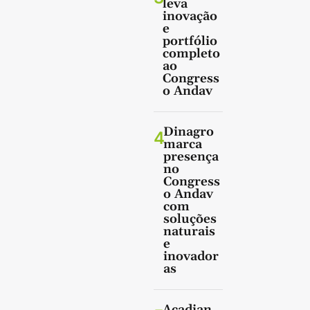
leva
inovação
e
portfólio
completo
ao
Congress
o Andav
Dinagro
4
marca
presença
no
Congress
o Andav
com
soluções
naturais
e
inovador
as
Acadian