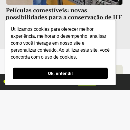
Películas comestíveis: novas
possibilidades para a conservação de HF
Utilizamos cookies para oferecer melhor
experiência, melhorar o desempenho, analisar
como você interage em nosso site e
personalizar conteúdo. Ao utilizar este site, você
concorda com o uso de cookies.
Categorias
Conteúdo
Florestas
Hortifrúti
Eventos
Grãos
Links úteis
Economia
Institucional
Ok, entendi!
IBGE
Fale conosco
Assine as revistas Campo & Negócios
Assine já
CONAB
Política de Privacidade
EMBRAPA
Ministério da Agricultura