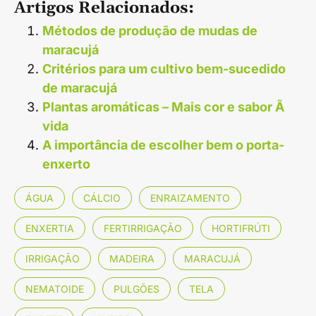
Artigos Relacionados:
Métodos de produção de mudas de
maracujá
Critérios para um cultivo bem-sucedido
de maracujá
Plantas aromáticas – Mais cor e sabor Ã
vida
A importância de escolher bem o porta-
enxerto
ÁGUA
CÁLCIO
ENRAIZAMENTO
ENXERTIA
FERTIRRIGAÇÃO
HORTIFRÚTI
IRRIGAÇÃO
MADEIRA
MARACUJÁ
NEMATOIDE
PULGÕES
TELA