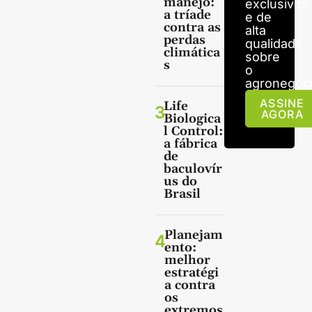
manejo:
exclusivos
a tríade
e de
contra as
alta
perdas
qualidade
climática
sobre
s
o
agronegóci
ASSINE
Life
3
AGORA
Biologica
l Control:
a fábrica
de
baculovír
us do
Brasil
Planejam
4
ento:
melhor
estratégi
a contra
os
extremos