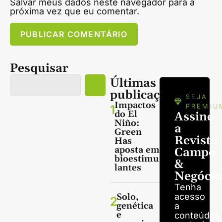
Salvar meus dados neste navegador para a
próxima vez que eu comentar.
Pesquisar
Últimas
publicações
SEJA
Impactos
1
PREMIU
do El
Assine
Niño:
a
Green
Revista
Has
aposta em
Campo
bioestimu
&
lantes
Negócio
Tenha
Solo,
acesso
2
genética
a
e
conteúdos