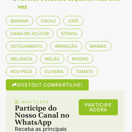
vez
BANANA
CACAU
CAFÉ
CANA-DE-AÇÚCAR
ETANOL
GOTEJAMENTO
IRRIGAÇÃO
MAMÃO
MELANCIA
MELÃO
MOGNO
NOZ-PECÃ
OLIVEIRA
TOMATE
GOSTOU? COMPARTILHE!
WHATSAPP
PARTICIPE
Participe do
AGORA
Nosso Canal no
WhatsApp
Receba as principais