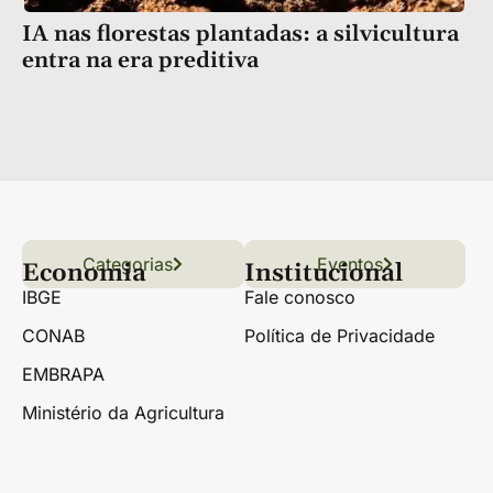
IA nas florestas plantadas: a silvicultura
entra na era preditiva
Categorias
Conteúdo
Florestas
Hortifrúti
Eventos
Grãos
Links úteis
Economia
Institucional
IBGE
Fale conosco
CONAB
Política de Privacidade
EMBRAPA
Ministério da Agricultura