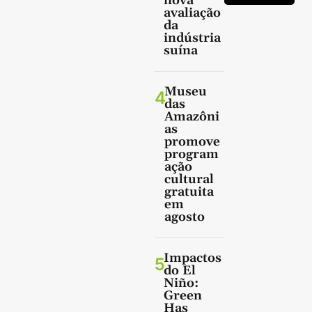
nova
avaliação
da
indústria
suína
Museu
4
das
Amazôni
as
promove
program
ação
cultural
gratuita
em
agosto
Impactos
5
do El
Niño:
Green
Has