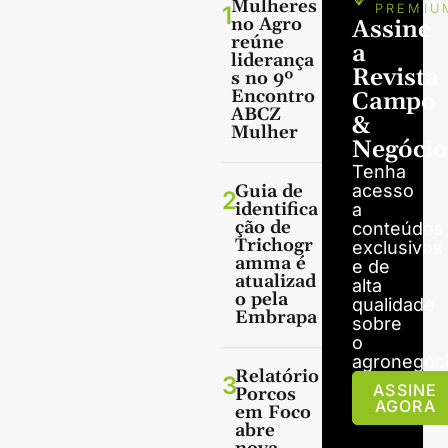
Mulheres
1
PREMIU
no Agro
Assine
reúne
a
liderança
Revista
s no 9º
Encontro
Campo
ABCZ
&
Mulher
Negócio
Tenha
Guia de
acesso
2
identifica
a
ção de
conteúdos
Trichogr
exclusivos
amma é
e de
atualizad
alta
o pela
qualidade
Embrapa
sobre
o
agronegóci
Relatório
3
ASSINE
Porcos
AGORA
em Foco
abre