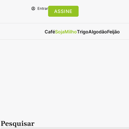
Entrar
ASSINE
Café
Soja
Milho
Trigo
Algodão
Feijão
Pesquisar