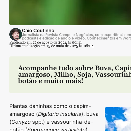
Caio Coutinho
Jornalista na Revista Campo e Negócios, com experiência em 
podcasts e edição de áudio e vídeo. Conhecimentos em Wor
Publicado em 27 de agosto de 2024 às 09h11
Última atualização em 15 de maio de 2025 às 16h04
Acompanhe tudo sobre
Buva
,
Capi
amargoso
,
Milho
,
Soja
,
Vassourinh
botão
e muito mais!
Plantas daninhas como o capim-
amargoso (
Digitaria insularis
), buva
(
Conyza
spp.) e vassourinha-de-
botão (
Spermacoce verticillata
)