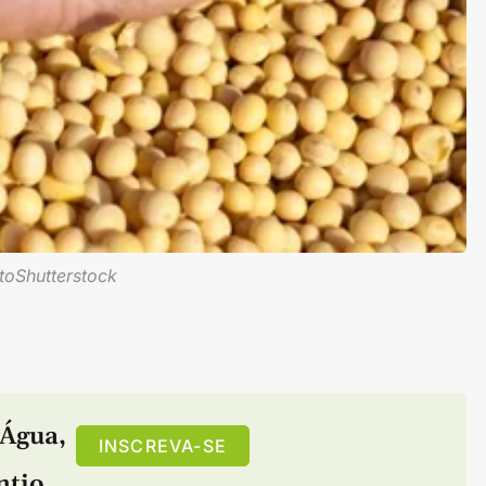
itoShutterstock
Água
,
INSCREVA-SE
ntio