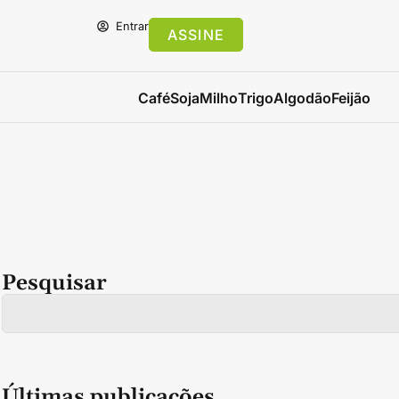
Entrar
ASSINE
Café
Soja
Milho
Trigo
Algodão
Feijão
Pesquisar
Últimas publicações