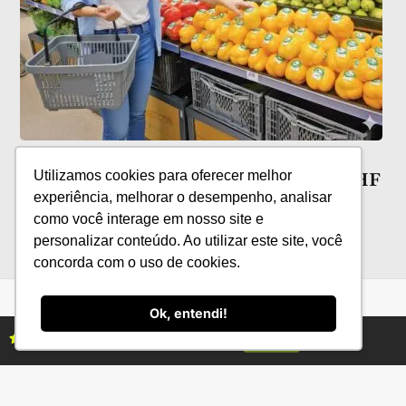
Películas comestíveis: novas
Utilizamos cookies para oferecer melhor
possibilidades para a conservação de HF
experiência, melhorar o desempenho, analisar
como você interage em nosso site e
personalizar conteúdo. Ao utilizar este site, você
concorda com o uso de cookies.
Ok, entendi!
Assine as revistas Campo & Negócios
Assine já
Categorias
Conteúdo
Florestas
Hortifrúti
Eventos
Grãos
Links úteis
Economia
Institucional
IBGE
Fale conosco