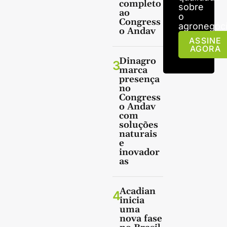
completo
sobre
ao
o
Congress
agronegóci
o Andav
ASSINE
AGORA
Dinagro
3
marca
presença
no
Congress
o Andav
com
soluções
naturais
e
inovador
as
Acadian
4
inicia
uma
nova fase