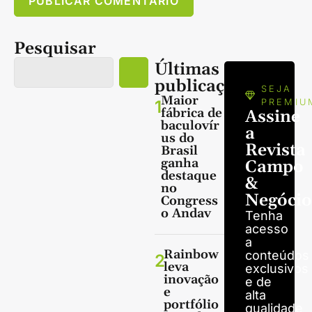
Pesquisar
Últimas
publicações
SEJA
Maior
1
PREMIU
fábrica de
Assine
baculovír
a
us do
Revista
Brasil
ganha
Campo
destaque
&
no
Negócio
Congress
o Andav
Tenha
acesso
a
Rainbow
conteúdos
2
leva
exclusivos
inovação
e de
e
alta
portfólio
qualidade