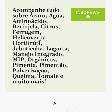
Acompanhe tudo
INSCREVA-
sobre
Ácaro
,
Água
,
SE
Aminoácido
,
Berinjela
,
Citros
,
Ferrugem
,
Helicoverpa
,
Hortifrúti
,
Jaboticaba
,
Lagarta
,
Manejo Integrado
,
MIP
,
Orgânicos
,
Pimenta
,
Pimentão
,
Pulverização
,
Queima
,
Tomate
e
muito mais!
Â