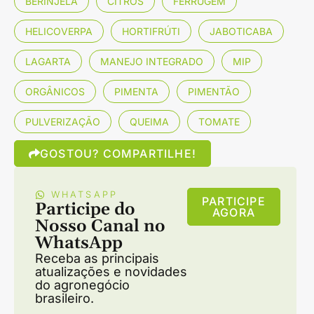
BERINJELA
CITROS
FERRUGEM
HELICOVERPA
HORTIFRÚTI
JABOTICABA
LAGARTA
MANEJO INTEGRADO
MIP
ORGÂNICOS
PIMENTA
PIMENTÃO
PULVERIZAÇÃO
QUEIMA
TOMATE
GOSTOU? COMPARTILHE!
WHATSAPP
PARTICIPE
Participe do
AGORA
Nosso Canal no
WhatsApp
Receba as principais
atualizações e novidades
do agronegócio
brasileiro.