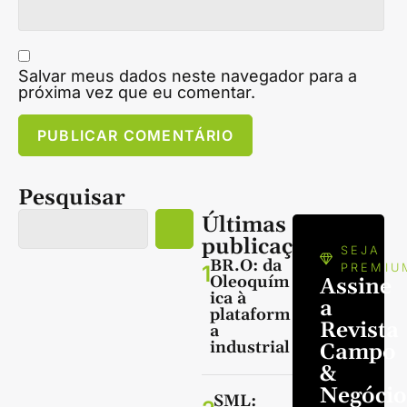
Salvar meus dados neste navegador para a
próxima vez que eu comentar.
Pesquisar
Últimas
publicações
SEJA
BR.O: da
1
PREMIU
Oleoquím
Assine
ica à
a
plataform
Revista
a
industrial
Campo
&
Negócio
SML: