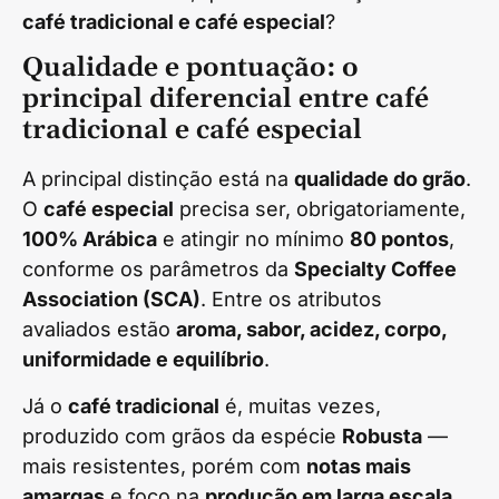
café tradicional e café especial
?
Qualidade e pontuação: o
principal diferencial entre café
tradicional e café especial
A principal distinção está na
qualidade do grão
.
O
café especial
precisa ser, obrigatoriamente,
100% Arábica
e atingir no mínimo
80 pontos
,
conforme os parâmetros da
Specialty Coffee
Association (SCA)
. Entre os atributos
avaliados estão
aroma, sabor, acidez, corpo,
uniformidade e equilíbrio
.
Já o
café tradicional
é, muitas vezes,
produzido com grãos da espécie
Robusta
—
mais resistentes, porém com
notas mais
amargas
e foco na
produção em larga escala
,