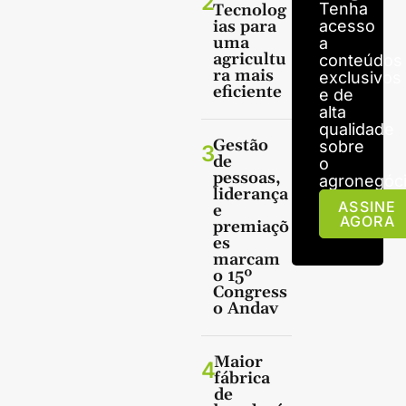
2
Tenha
Tecnolog
ias para
acesso
uma
a
agricultu
conteúdos
ra mais
exclusivos
eficiente
e de
alta
qualidade
Gestão
sobre
3
de
o
pessoas,
agronegóci
liderança
ASSINE
e
AGORA
premiaçõ
es
marcam
o 15º
Congress
o Andav
Maior
4
fábrica
de