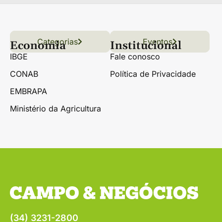
Categorias
Conteúdo
Florestas
Hortifrúti
Eventos
Grãos
Links úteis
Economia
Institucional
IBGE
Fale conosco
CONAB
Política de Privacidade
EMBRAPA
Ministério da Agricultura
(34) 3231-2800