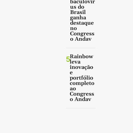
baculovír
us do
Brasil
ganha
destaque
no
Congress
o Andav
Rainbow
5
leva
inovação
e
portfólio
completo
ao
Congress
o Andav