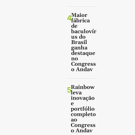
Maior
4
fábrica
de
baculovír
us do
Brasil
ganha
destaque
no
Congress
o Andav
Rainbow
5
leva
inovação
e
portfólio
completo
ao
Congress
o Andav