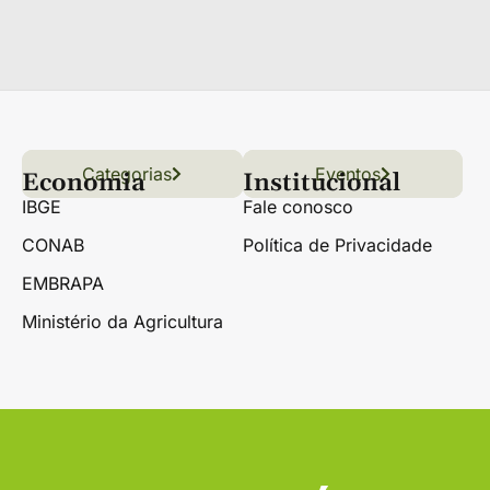
Categorias
Conteúdo
Florestas
Hortifrúti
Eventos
Grãos
Links úteis
Economia
Institucional
IBGE
Fale conosco
CONAB
Política de Privacidade
EMBRAPA
Ministério da Agricultura