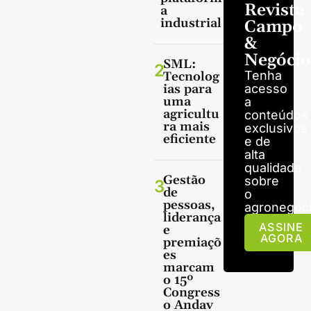
Revista
a
industrial
Campo
&
Negócio
SML:
2
Tenha
Tecnolog
ias para
acesso
uma
a
agricultu
conteúdos
ra mais
exclusivos
eficiente
e de
alta
qualidade
Gestão
sobre
3
de
o
pessoas,
agronegóci
liderança
ASSINE
e
AGORA
premiaçõ
es
marcam
o 15º
Congress
o Andav