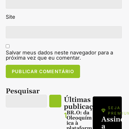
Site
Salvar meus dados neste navegador para a
próxima vez que eu comentar.
Pesquisar
Últimas
publicações
SEJA
BR.O: da
1
PREMIU
Oleoquím
Assine
ica à
a
plataform