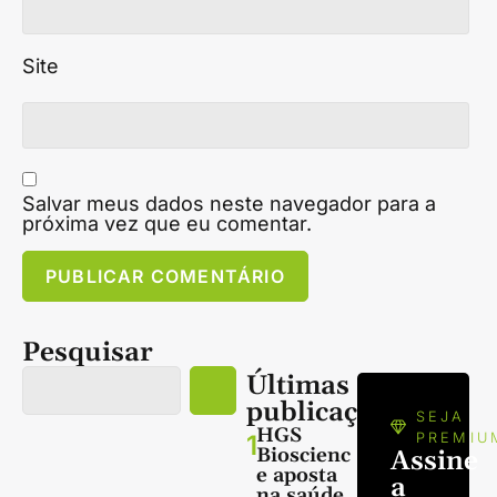
Site
Salvar meus dados neste navegador para a
próxima vez que eu comentar.
Pesquisar
Últimas
publicações
SEJA
HGS
1
PREMIU
Bioscienc
Assine
e aposta
a
na saúde