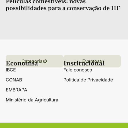
Películas comestíveis: novas
possibilidades para a conservação de HF
Categorias
Conteúdo
Florestas
Hortifrúti
Eventos
Grãos
Links úteis
Economia
Institucional
IBGE
Fale conosco
CONAB
Política de Privacidade
EMBRAPA
Ministério da Agricultura