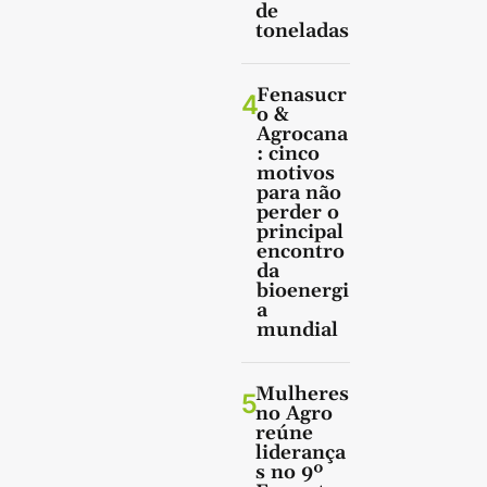
de
toneladas
Fenasucr
4
o &
Agrocana
: cinco
motivos
para não
perder o
principal
encontro
da
bioenergi
a
mundial
Mulheres
5
no Agro
reúne
liderança
s no 9º