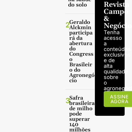
Revista
do solo
Campo
&
Geraldo
2
Negócio
Alckmin
Tenha
participa
rá da
acesso
abertura
a
do
conteúdos
Congress
exclusivos
o
e de
Brasileir
alta
o do
qualidade
Agronegó
sobre
cio
o
agronegóci
ASSINE
Safra
3
AGORA
brasileira
de milho
pode
superar
140
milhões