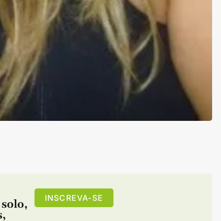
INSCREVA-SE
 solo
,
s
,