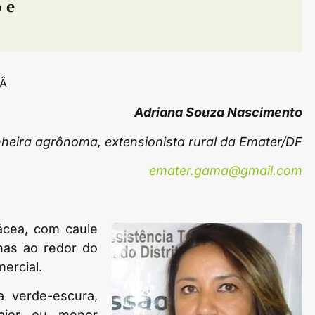
o
e
Â
Adriana Souza Nascimento
heira agrônoma, extensionista rural da Emater/DF
emater.gama@gmail.com
ácea, com caule
lhas ao redor do
mercial.
a verde-escura,
aior ou menor