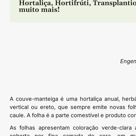
Hortaliça
,
Hortifrúti
,
Transplanti
muito mais!
Engen
A couve-manteiga é uma hortaliça anual, herb
vertical ou ereto, que sempre emite novas fo
caule. A folha é a parte comestível e produto co
As folhas apresentam coloração verde-clara 
coberta por fina camada de cera, em m