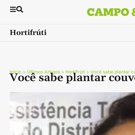
Hortifrúti
Início
>
Últimos Artigos
>
Hortifrúti
>
Você sabe plantar 
Você sabe plantar cou