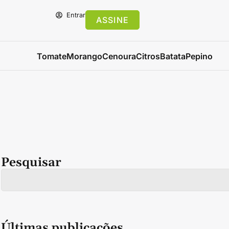
Entrar
ASSINE
Tomate
Morango
Cenoura
Citros
Batata
Pepino
Pesquisar
Últimas publicações