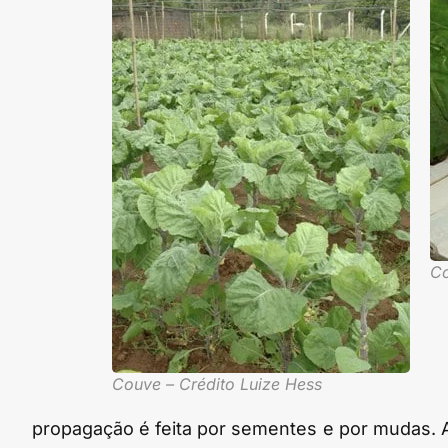
Co
Couve – Crédito Luize Hess
propagação é feita por sementes e por mudas. As