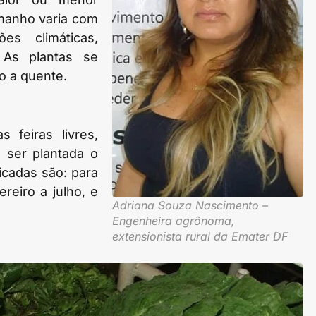
manho varia com
es climáticas,
. As plantas se
 a quente.
feiras livres,
 ser plantada o
icadas são: para
reiro a julho, e
Adriana Souza Nascimento –
Engenheira agrônoma,
extensionista rural da Emater DF